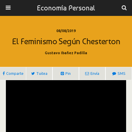
Economía Personal
08/08/2019
El Feminismo Según Chesterton
Gustavo Ibañez Padilla
Comparte
Tuitea
Pin
Envía
SMS