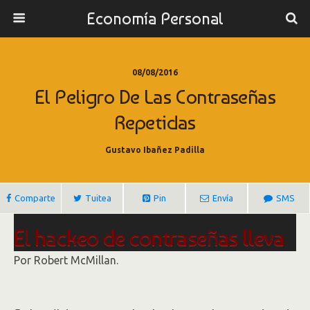
Economía Personal
08/08/2016
El Peligro De Las Contraseñas
Repetidas
Gustavo Ibañez Padilla
Comparte
Tuitea
Pin
Envía
SMS
El hackeo de contraseñas lleva
a las empresas a tomar medidas
Por
Robert McMillan.
de seguridad