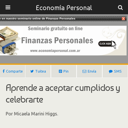
Economía Personal
te en nuestro seminario online de Finanzas Personales
01/01/2019
El Poder Del Pensamiento Positivo
Gustavo Ibañez Padilla
Comparte
Tuitea
Pin
Envía
SMS
Aprende a aceptar cumplidos y
celebrarte
Por Micaela Marini Higgs.