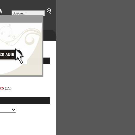
ETINES
NEGOCIOS
ico
(15)