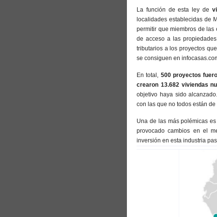
La función de esta ley de
v
localidades establecidas de M
permitir que miembros de las 
de acceso a las propiedades
tributarios a los proyectos q
se consiguen en infocasas.co
En total,
500 proyectos fuero
crearon 13.682 viviendas n
objetivo haya sido alcanzado
con las que no todos están de
Una de las más polémicas es e
provocado cambios en el me
inversión en esta industria p