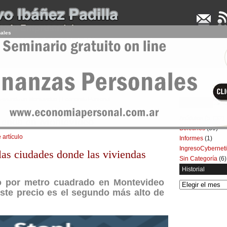
nales
UDENCIA APLICADA
SEMINARIOS
LA CONSULTORA
ARTÍCULOS
BOL
a vivienda en Montevideo | Economía Personal
Categorías
Artículos
(5.732)
ivienda en Montevideo
Boletines
(39)
 artículo
Informes
(1)
IngresoCybernet
las ciudades donde las viviendas
Sin Categoría
(6)
Historial
o por metro cuadrado en Montevideo
Historial
ste precio es el segundo más alto de