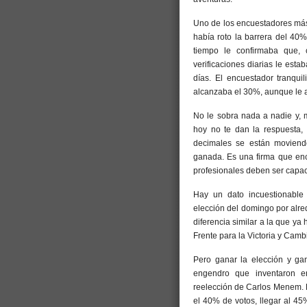
Uno de los encuestadores más
había roto la barrera del 40
tiempo le confirmaba que, 
verificaciones diarias le est
días. El encuestador tranquil
alcanzaba el 30%, aunque le a
No le sobra nada a nadie y, 
hoy no te dan la respuesta, 
decimales se están moviendo
ganada. Es una firma que encu
profesionales deben ser capac
Hay un dato incuestionable 
elección del domingo por alre
diferencia similar a la que y
Frente para la Victoria y Cam
Pero ganar la elección y gan
engendro que inventaron en
reelección de Carlos Menem. P
el 40% de votos, llegar al 4