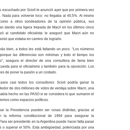
 escuchado por Scioli le anunció ayer que por primera vez
%. Nada para volverse loco: no llegaba al 40,5%. Al mismo
como a otros sondeadores de la opinión pública, sus
aban dando una ligera trepada de Macri en los últimos cinco
izó al candidato oficialista: le aseguró que Macri aún no
visó que estaba en camino de lograrlo.
más bien, a todos les está faltando un poco. “Los números
porque las diferencias son mínimas y todo el tiempo los
”, asegura el director de una consultora de fama bien
esta para el oficialismo y también para la oposición. Los
es de poner la pasión a un costado.
para casi todos los consultores: Scioli podría ganar la
dedor de dos millones de votos de ventaja sobre Macri, una
a había hecho en las PASO si se considera lo que sumaron el
biemos como espacios políticos.
ar la Presidencia pueden ser cosas distintas, gracias al
 la reforma constitucional de 1994 para asegurar la
ara ser presidente en la Argentina puede hacer falta pasar
5% o superar el 50%. Esta ambigüedad, potenciada por una