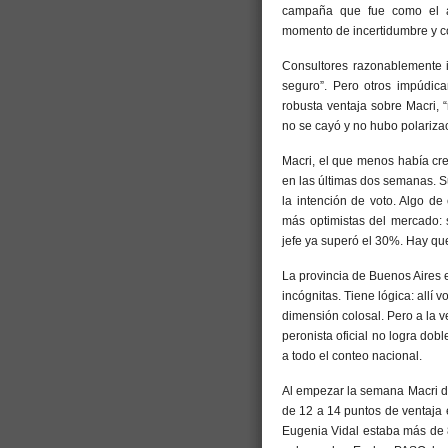
campaña que fue como el agu
momento de incertidumbre y co
Consultores razonablemente i
seguro”. Pero otros impúdica
robusta ventaja sobre Macri,
no se cayó y no hubo polarizac
Macri, el que menos había cre
en las últimas dos semanas. S
la intención de voto. Algo d
más optimistas del mercado: 
jefe ya superó el 30%. Hay que
La provincia de Buenos Aires 
incógnitas. Tiene lógica: allí
dimensión colosal. Pero a la v
peronista oficial no logra dob
a todo el conteo nacional.
Al empezar la semana Macri de
de 12 a 14 puntos de ventaja
Eugenia Vidal estaba más de 8