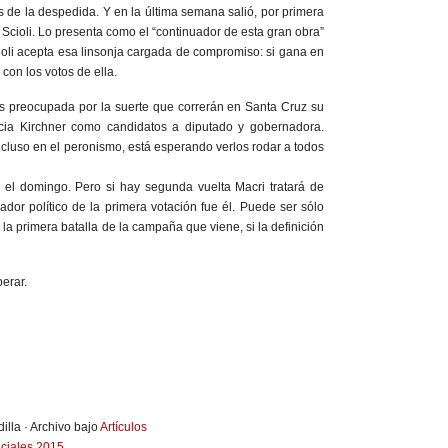
 de la despedida. Y en la última semana salió, por primera
 Scioli. Lo presenta como el “continuador de esta gran obra”
cioli acepta esa linsonja cargada de compromiso: si gana en
con los votos de ella.
s preocupada por la suerte que correrán en Santa Cruz su
cia Kirchner como candidatos a diputado y gobernadora.
luso en el peronismo, está esperando verlos rodar a todos
o el domingo. Pero si hay segunda vuelta Macri tratará de
ador político de la primera votación fue él. Puede ser sólo
a primera batalla de la campaña que viene, si la definición
erar.
illa · Archivo bajo
Artículos
nciales 2015