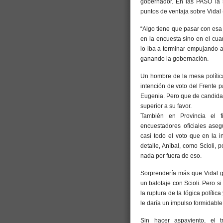
gobernador. En las PASO la
puntos de ventaja sobre Vidal
“Algo tiene que pasar con esa 
en la encuesta sino en el cua
lo iba a terminar empujando a
ganando la gobernación.
Un hombre de la mesa política
intención de voto del Frente p
Eugenia. Pero que de candidat
superior a su favor.
También en Provincia el fi
encuestadores oficiales ase
casi todo el voto que en la 
detalle, Aníbal, como Scioli, p
nada por fuera de eso.
Sorprendería más que Vidal g
un balotaje con Scioli. Pero s
la ruptura de la lógica polític
le daría un impulso formidable
Sin hacer aspaviento, el t