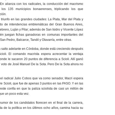
 En alianza con los radicales, la conducción del macrismo
los 135 municipios bonaerenses, triplicando los que
ción.
triunfo en las grandes ciudades: La Plata, Mar del Plata y
o de intendencias emblemáticas del Gran Buenos Aires,
brero, Luján y Pilar; además de San Isidro y Vicente López
én juegan fichas ganadoras en comunas importantes del
 San Pedro, Balcarce, Tandil y Olavarría, entre otras.
n salto adelante en Córdoba, donde está creciendo después
cioli. El comando macrista espera acrecentar la ventaja
onde le sacaron 20 puntos de diferencia a Scioli. Allí ganó
 voto de José Manuel De la Sota. Pero De la Sota ahora no
del radical Julio Cobos que va como senador, Macri espera
re Scioli, que fue de apenas 3 puntos en las PASO. Y en las
este confía en que la paliza sciolista de casi un millón de
que un poco esta vez.
humor de los candidatos florecen en el final de la carrera,
ta de la política en los últimos ocho años, camina hacia su