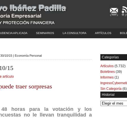
UDENCIA APLICADA
SEMINARIOS
LA CONSULTORA
ARTÍCULOS
BOL
l 30/10/15 | Economía Personal
Categorías
Artículos
(5.732)
/10/15
Boletines
(39)
e artículo
Informes
(1)
IngresoCybernet
 puede traer sorpresas
Sin Categoría
(6)
Historial
Historial
 48 horas para la votación y los
cuestas no le llevan tranquilidad a