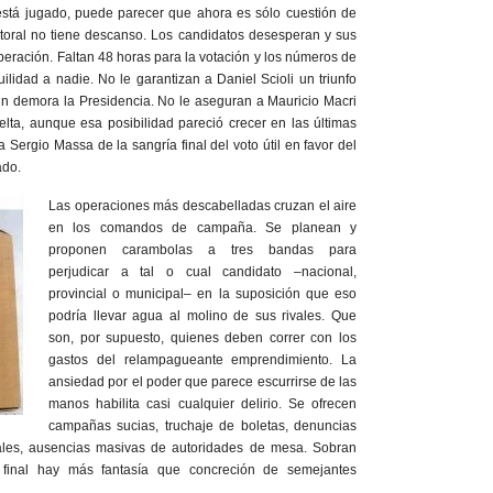
stá jugado, puede parecer que ahora es sólo cuestión de
ctoral no tiene descanso. Los candidatos desesperan y sus
eración. Faltan 48 horas para la votación y los números de
ilidad a nadie. No le garantizan a Daniel Scioli un triunfo
in demora la Presidencia. No le aseguran a Mauricio Macri
lta, aunque esa posibilidad pareció crecer en las últimas
 Sergio Massa de la sangría final del voto útil en favor del
ado.
Las operaciones más descabelladas cruzan el aire
en los comandos de campaña. Se planean y
proponen carambolas a tres bandas para
perjudicar a tal o cual candidato –nacional,
provincial o municipal– en la suposición que eso
podría llevar agua al molino de sus rivales. Que
son, por supuesto, quienes deben correr con los
gastos del relampagueante emprendimiento. La
ansiedad por el poder que parece escurrirse de las
manos habilita casi cualquier delirio. Se ofrecen
campañas sucias, truchaje de boletas, denuncias
scales, ausencias masivas de autoridades de mesa. Sobran
al final hay más fantasía que concreción de semejantes