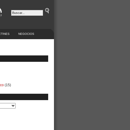
ETINES
NEGOCIOS
ico
(15)