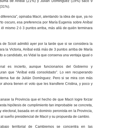
 suma de Aníbal (21%) y Julián Dominguez (19%) sacó 9
 (31%).
diferencia”, opinaba Macri, alentando la idea de que, ya no
rto oscuro, esa preferencia por María Eugenia sobre Aníbal
 él mismo 2 ó 3 puntos arriba, más allá de quién terminara
 de Scioli admitió ayer por la tarde que si se considera la
ara la Victoria, Aníbal está más de 3 puntos arriba de María
o a candidato, es Vidal la que conserva una ventaja igual o
nal es incierto, aunque funcionarios del Gobierno y
guran que “Aníbal está consolidado”. Lo ven recuperando
interna fue de Julián Domínguez. Pero si se mira con más
or ahora tienen el voto que les transfiere Cristina, y poco y
anase la Provincia que el hecho de que Macri logre forzar
i esta hipótesis de cumplimiento tan improbable se concreta,
a y electoral, basada en el dominio peronista en la Provincia,
 al sueño presidencial de Macri y su propuesta de cambio.
rabajo territorial de Cambiemos se concentra en las