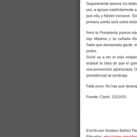
Seguramente planea los fastos
vez, a apoyar explícitamente a
que ella y Néstor iniciaron. S
primera vuelta será sobre todo 
Pero la Presidenta parece má
hijo Máximo y su cuñada Ali
Sabe que demasiada gente, inc
juntos.
Scioli va a ser el más votad
instalar la idea de que el gan
una presunción apresurada. O l
presidencial se posterga.
Falta poco. No hay que desesp
Fuente: Clarín, 23/10/15.
.
Escrito por Gustavo Ibañez Pad
Etiquetas:
elecciones preside