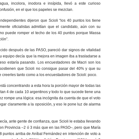
a, incolora, inodora e insípida, llevó a este curioso
nfusión, en el que los papeles se mezclan.
ndependientes dijeron que Scioli “los 40 puntos los tiene
mente oficialistas admitían que el candidato, aún con su
 “no puede romper el techo de los 40 puntos porque Massa
ión”.
cido después de las PASO, pareció dar signos de vitalidad
u equipo decía que la mejora en imagen iba a trasladarse a
e eso estaría pasando. Los encuestadores de Macri son los
sostienen que Scioli no consigue pasar del 40% y que su
 creerles tanto como a los encuestadores de Scioli: poco.
está concentrando a esta hora la porción mayor de todas las
 votan 4 de cada 10 argentinos y todo lo que sucede tiene una
ez rompe una lógica: esa incógnita da cuenta de que el voto
legar claramente a la oposición, y eso le pone luz de alarma
cía, ante gente de confianza, que Scioli le estaba llevando
 en Provincia –2 ó 3 más que en las PASO–, pero que María
 puntos arriba de Aníbal Fernández en intención de voto a