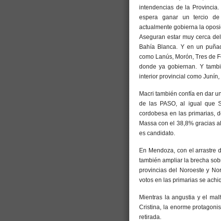
intendencias de la Provincia.
espera ganar un tercio de 
actualmente gobierna la oposi
Aseguran estar muy cerca del 
Bahía Blanca. Y en un puñad
como Lanús, Morón, Tres de Fe
donde ya gobiernan. Y tambi
interior provincial como Junín,
Macri también confía en dar u
de las PASO, al igual que S
cordobesa en las primarias, d
Massa con el 38,8% gracias al
es candidato.
En Mendoza, con el arrastre 
también ampliar la brecha sob
provincias del Noroeste y Nor
votos en las primarias se achi
Mientras la angustia y el mal
Cristina, la enorme protagonis
retirada.