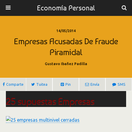
Economía Personal
14/05/2014
Empresas Acusadas De Fraude
Piramidal
Gustavo Ibañez Padilla
Comparte
Tuitea
Pin
Envía
SMS
25 supuestas Empresas
“Multinivel” acusadas de
pirámides