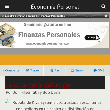
Economía Personal
te en nuestro seminario online de Finanzas Personales
13/10/2016
Es Baja La Creación De Empleos En
EE.UU.
Gustavo Ibañez Padilla
Comparte
Tuitea
Pin
Envía
SMS
La otra cara del auge
tecnológico es la baja creación
Por Jon Hilsenrath y Bob Davis.
de empleos en EE.UU.