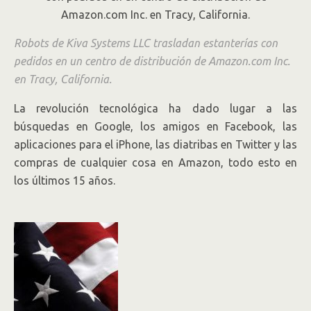
El flujo de riqueza ha generado más
prosperidad en Silicon Valley pero ilustra
Robots de Kiva Systems LLC trasladan estanterías con
la polarización económica de EE.UU.
pedidos en un centro de distribución de Amazon.com Inc.
en Tracy, California.
La revolución tecnológica ha dado lugar a las
búsquedas en Google, los amigos en Facebook
,
las
aplicaciones para el iPhone, las diatribas en Twitter y las
compras de cualquier cosa en Amazon, todo esto en
los últimos 15 años.