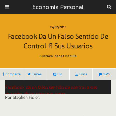
Economía Personal
25/02/2015
Facebook Da Un Falso Sentido De
Control A Sus Usuarios
Gustavo Ibañez Padilla
Comparte
Tuitea
Pin
Envía
SMS
Facebook da un falso sentido de control a sus
usuarios, dice reporte europeo
Por Stephen Fidler.