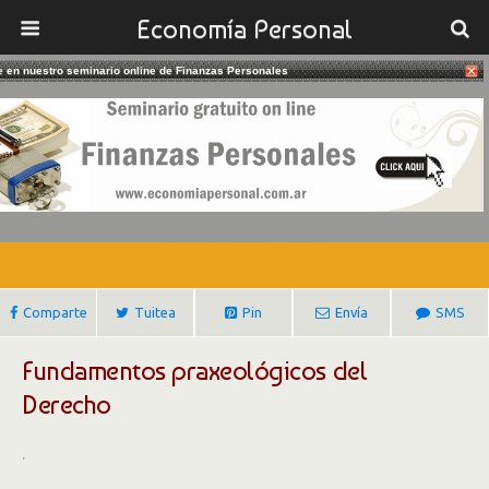
Economía Personal
te en nuestro seminario online de Finanzas Personales
13/08/2018
Fundamentos Praxeológicos Del
Derecho – Ricardo Manuel Rojas
Gustavo Ibañez Padilla
Comparte
Tuitea
Pin
Envía
SMS
Fundamentos praxeológicos del
Derecho
.