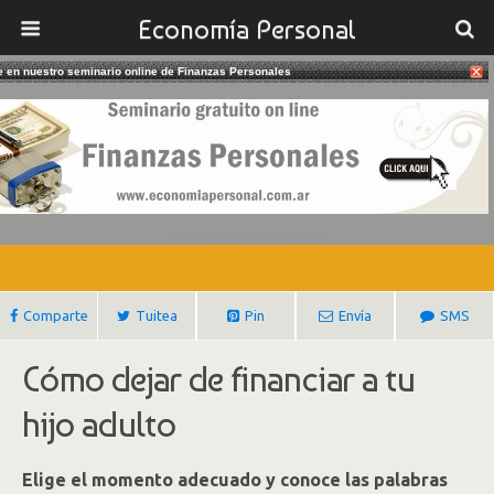
Economía Personal
te en nuestro seminario online de Finanzas Personales
31/12/2018
Hijos Adultos: Cómo Cortar El
Cordón Umbilical Financiero
Gustavo Ibañez Padilla
Comparte
Tuitea
Pin
Envía
SMS
Cómo dejar de financiar a tu
hijo adulto
Elige el momento adecuado y conoce las palabras