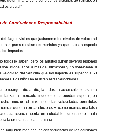
ro determinante del diseño de los sistemas de tránsito, en
ad es crucial”.
a de Conducir con Responsabilidad
del flagelo vial es que justamente los niveles de velocidad
de alta gama resultan ser mortales ya que nuestra especie
a los impactos.
o todos lo saben, pero los adultos sufren severas lesiones
i son atropellados a más de 30km/hora y no sobreviven si
a velocidad del vehículo que los impacta es superior a 60
m/hora. Los niños no resisten estas velocidades.
in embargo, año a año, la industria automotriz se esmera
en lanzar al mercado modelos que pueden superar, en
mucho, mucho, el máximo de las velocidades permitidas
ientras generan en conductores y acompañantes una falsa
audacia técnica aporta un indudable confort pero anula
acia la propia fragilidad humana.
 tiene muy bien medidas las consecuencias de las colisiones