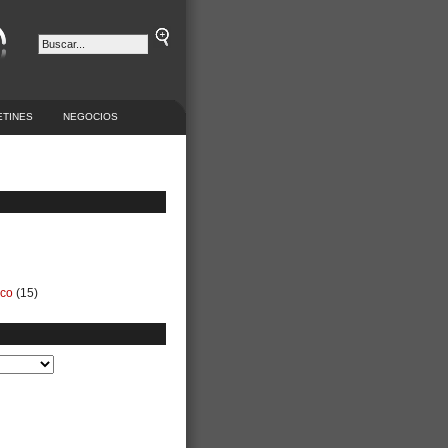
ETINES
NEGOCIOS
ico
(15)