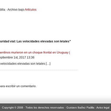
illa · Archivo bajo
Artículos
ridad vial: Las velocidades elevadas son letales”
rgentinos murieron en un choque frontal en Uruguay |
ptiembre 1st, 2017 13:36
s velocidades elevadas son letales […]
ara escribir un comentario.
Copyright © 2008 · Todos los derechos reservados · Gustavo Ibañez Padilla ·
Aviso legal