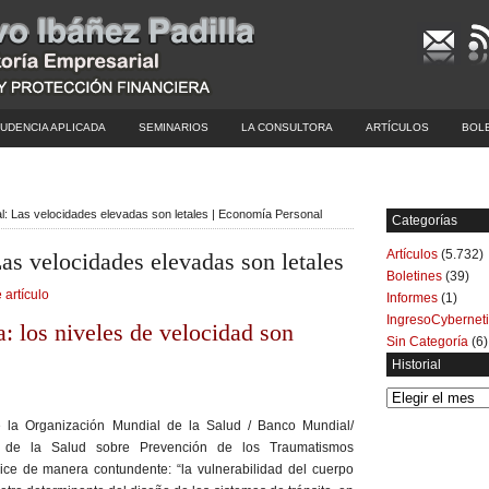
UDENCIA APLICADA
SEMINARIOS
LA CONSULTORA
ARTÍCULOS
BOL
al: Las velocidades elevadas son letales | Economía Personal
Categorías
Artículos
(5.732)
Las velocidades elevadas son letales
Boletines
(39)
 artículo
Informes
(1)
IngresoCybernet
: los niveles de velocidad son
Sin Categoría
(6)
Historial
Historial
 la Organización Mundial de la Salud / Banco Mundial/
 de la Salud sobre Prevención de los Traumatismos
dice de manera contundente: “la vulnerabilidad del cuerpo