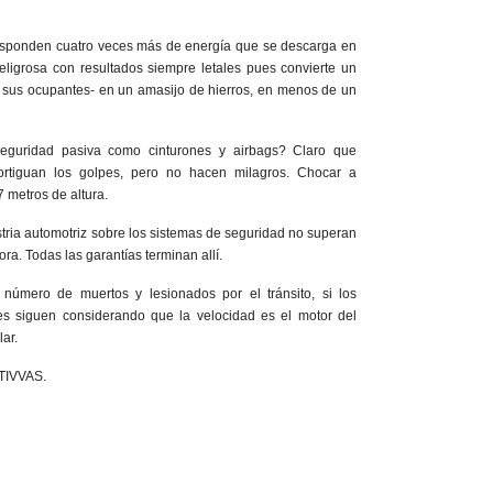
responden cuatro veces más de energía que se descarga en
eligrosa con resultados siempre letales pues convierte un
 sus ocupantes- en un amasijo de hierros, en menos de un
eguridad pasiva como cinturones y airbags? Claro que
ortiguan los golpes, pero no hacen milagros. Chocar a
 metros de altura.
tria automotriz sobre los sistemas de seguridad no superan
a. Todas las garantías terminan allí.
 número de muertos y lesionados por el tránsito, si los
es siguen considerando que la velocidad es el motor del
ar.
CTIVVAS.