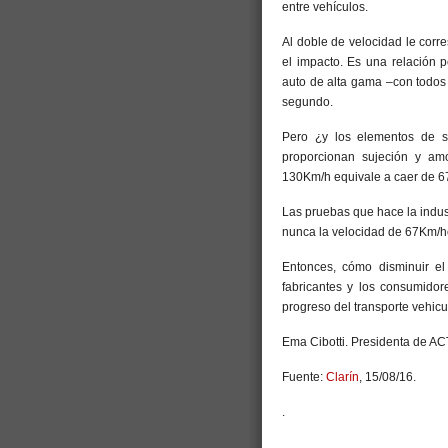
entre vehículos.
Al doble de velocidad le cor
el impacto. Es una relación p
auto de alta gama –con todos
segundo.
Pero ¿y los elementos de s
proporcionan sujeción y am
130Km/h equivale a caer de 67
Las pruebas que hace la indus
nunca la velocidad de 67Km/hor
Entonces, cómo disminuir el
fabricantes y los consumidor
progreso del transporte vehicul
Ema Cibotti. Presidenta de A
Fuente:
Clarín
, 15/08/16.
.
.