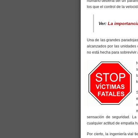
humano debería ser un parámet
los que el control de la velocid
Ver:
La importanci
Una de las grandes paradojas 
alcanzados por las unidades 
no está hecha para sobrevivir 
N
s
l
k
S
m
sensación de seguridad. La 
cualquier actitud de empatía h
Por cierto, la ingeniería vial