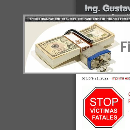
Participe gratuitamente en nuestro seminario online de Finanzas Perso
INICIO
SERVICIOS
PR
CONTACTO
USUARIO
>
Inicio
/
Artículos
/ La importanci
La importancia de
octubre 21, 2022 ·
Imprimir est
.