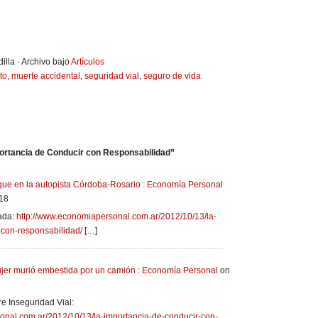
illa · Archivo bajo
Artículos
to
,
muerte accidental
,
seguridad vial
,
seguro de vida
ortancia de Conducir con Responsabilidad”
que en la autopista Córdoba-Rosario : Economía Personal
:18
nada:
http://www.economiapersonal.com.ar/2012/10/13/la-
-con-responsabilidad/
[…]
ujer murió embestida por un camión : Economía Personal
on
e Inseguridad Vial:
onal.com.ar/2012/10/13/la-importancia-de-conducir-con-