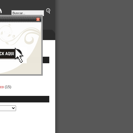
ETINES
NEGOCIOS
ico
(15)