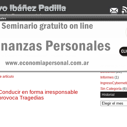
nales
UDENCIA APLICADA
SEMINARIOS
LA CONSULTORA
ARTÍCULOS
BOL
a de Conducir con Responsabilidad | Economía Personal
Categorías
Artículos
(5.732)
 Conducir con Responsabilidad
Boletines
(39)
e artículo
Informes
(1)
IngresoCybernet
Sin Categoría
(6)
Conducir en forma irresponsable
Historial
provoca Tragedias
Historial