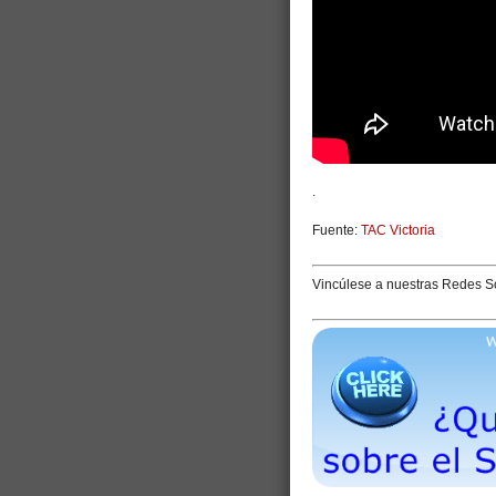
.
Fuente:
TAC Victoria
Vincúlese a nuestras Redes S