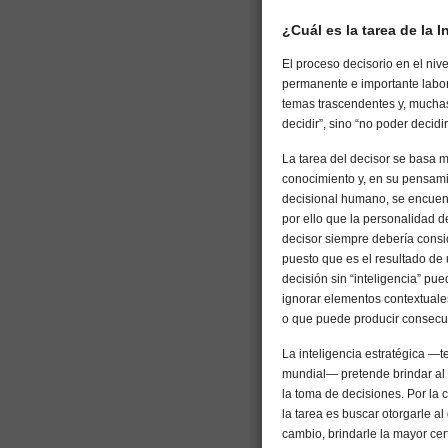
¿Cuál es la tarea de la 
El proceso decisorio en el nive
permanente e importante labor
temas trascendentes y, muchas
decidir”, sino “no poder decid
La tarea del decisor se basa m
conocimiento y, en su pensami
decisional humano, se encuent
por ello que la personalidad d
decisor siempre debería conside
puesto que es el resultado de 
decisión sin “inteligencia” pu
ignorar elementos contextuale
o que puede producir consecu
La inteligencia estratégica —t
mundial— pretende brindar al 
la toma de decisiones. Por la 
la tarea es buscar otorgarle a
cambio, brindarle la mayor cert