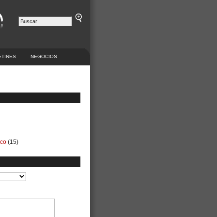
ETINES
NEGOCIOS
ico
(15)