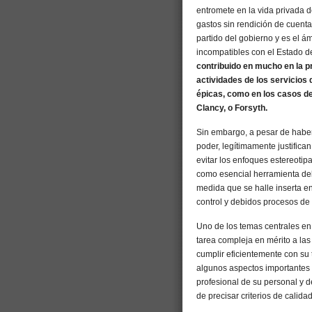
entromete en la vida privada d
gastos sin rendición de cuenta
partido del gobierno y es el á
incompatibles con el Estado 
contribuido en mucho en la p
actividades de los servicios 
épicas, como en los casos de
Clancy, o Forsyth.
Sin embargo, a pesar de haber
poder, legítimamente justifica
evitar los enfoques estereotip
como esencial herramienta del
medida que se halle inserta en
control y debidos procesos de
Uno de los temas centrales en 
tarea compleja en mérito a la
cumplir eficientemente con su t
algunos aspectos importantes d
profesional de su personal y 
de precisar criterios de calida