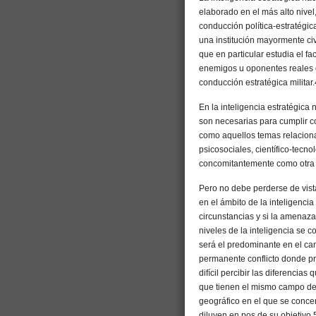
elaborado en el más alto nivel,
conducción política-estratégic
una institución mayormente civi
que en particular estudia el f
enemigos u oponentes reales o
conducción estratégica militar.
En la inteligencia estratégica
son necesarias para cumplir co
como aquellos temas relaciona
psicosociales, científico-tecno
concomitantemente como otra 
Pero no debe perderse de vist
en el ámbito de la inteligenci
circunstancias y si la amenaza 
niveles de la inteligencia se c
será el predominante en el cam
permanente conflicto donde prá
difícil percibir las diferencias
que tienen el mismo campo de 
geográfico en el que se conce
diluyen en pos de su objetivo.