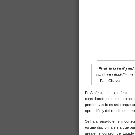
«El rol de la inteligenci
coherente decisión en 
—Paul Chaves
En América Latina, el ámbito 
considerado en el mundo acad
general y esto es así porque s
aprensión y del recelo que p
Se ha arraigado en el inconsc
es una disciplina en la que baj
área en el corazón del Estado e