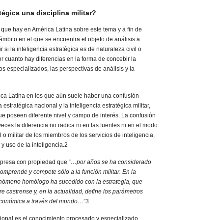
tégica una disciplina militar?
 que hay en América Latina sobre este tema y a fin de
 ámbito en el que se encuentra el objeto de análisis a
 si la inteligencia estratégica es de naturaleza civil o
por cuanto hay diferencias en la forma de concebir la
 especializados, las perspectivas de análisis y la
ica Latina en los que aún suele haber una confusión
 estratégica nacional y la inteligencia estratégica militar,
ue poseen diferente nivel y campo de interés. La confusión
ces la diferencia no radica ni en las fuentes ni en el modo
il o militar de los miembros de los servicios de inteligencia,
y uso de la inteligencia.2
presa con propiedad que “
…por años se ha considerado
comprende y compete sólo a la función militar. En la
fenómeno homólogo ha sucedido con la estrategia, que
e castrense y, en la actualidad, define los parámetros
económica a través del mundo…
”3
cional es el conocimiento procesado y especializado,