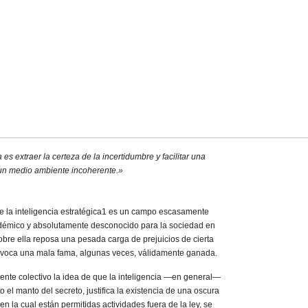
a es extraer la certeza de la incertidumbre y facilitar una
un medio ambiente incoherente.»
de la inteligencia estratégica1 es un campo escasamente
émico y absolutamente desconocido para la sociedad en
obre ella reposa una pesada carga de prejuicios de cierta
rovoca una mala fama, algunas veces, válidamente ganada.
iente colectivo la idea de que la inteligencia —en general—
o el manto del secreto, justifica la existencia de una oscura
n la cual están permitidas actividades fuera de la ley, se