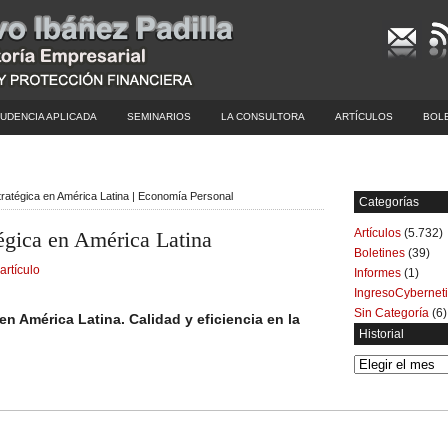
UDENCIA APLICADA
SEMINARIOS
LA CONSULTORA
ARTÍCULOS
BOL
stratégica en América Latina | Economía Personal
Categorías
Artículos
(5.732)
tégica en América Latina
Boletines
(39)
artículo
Informes
(1)
IngresoCybernet
Sin Categoría
(6)
 en América Latina. Calidad y eficiencia en la
Historial
Historial