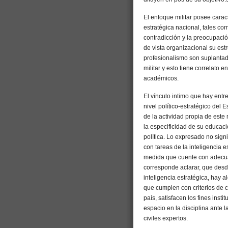
El enfoque militar posee cara
estratégica nacional, tales com
contradicción y la preocupació
de vista organizacional su estru
profesionalismo son suplantad
militar y esto tiene correlato 
académicos.
El vínculo intimo que hay entre
nivel político-estratégico del
de la actividad propia de este
la especificidad de su educació
política. Lo expresado no signi
con tareas de la inteligencia e
medida que cuente con adecua
corresponde aclarar, que desde
inteligencia estratégica, hay 
que cumplen con criterios de 
país, satisfacen los fines inst
espacio en la disciplina ante 
civiles expertos.