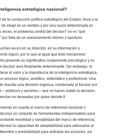
Inteligencia estratégica nacional?
l de la conducción político-estratégico del Estado, lleva a la
 de elegir en un sentido y por una razón determinada en
 veces, el problema central del decisor7 no es “qué
ir” por falta de un asesoramiento idóneo y oportuno.
uchas veces en su intuición, en su información y
ento lógico, por lo que al igual que todo mecanismo
ra presente un significativo componente psicológico y es
el decisor será finalmente determinante. Sin embargo, el
rar el valor y la importancia de la inteligencia estratégica,
un proceso lógico, analítico, sistemático y profesional. Una
ede resultar una decisión ingenua, condenada al fracaso por
s —públicos y secretos— que no hacen viable la decisión,
encias no deseadas por quien decide.8
eniendo en cuenta el marco de referencia nacional o
decisor un conjunto de herramientas indispensables para
constante movilidad y variabilidad del marco de referencia,
l decisor la capacidad de adaptabilidad para adecuarse al
idumbre y previsibilidad para anticipar las acciones, así