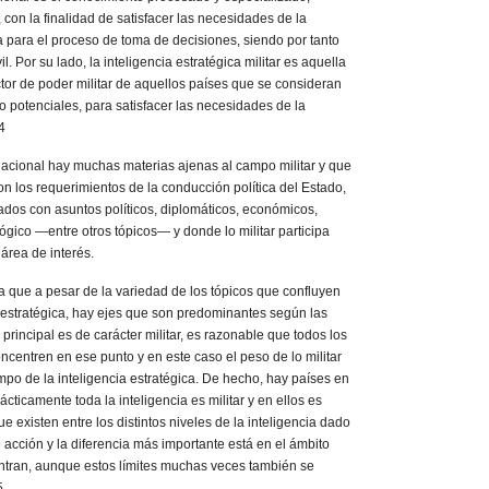
 con la finalidad de satisfacer las necesidades de la
a para el proceso de toma de decisiones, siendo por tanto
l. Por su lado, la inteligencia estratégica militar es aquella
actor de poder militar de aquellos países que se consideran
 potenciales, para satisfacer las necesidades de la
4
 nacional hay muchas materias ajenas al campo militar y que
n los requerimientos de la conducción política del Estado,
dos con asuntos políticos, diplomáticos, económicos,
lógico —entre otros tópicos— y donde lo militar participa
área de interés.
a que a pesar de la variedad de los tópicos que confluyen
a estratégica, hay ejes que son predominantes según las
principal es de carácter militar, es razonable que todos los
oncentren en ese punto y en este caso el peso de lo militar
po de la inteligencia estratégica. De hecho, hay países en
cticamente toda la inteligencia es militar y en ellos es
 que existen entre los distintos niveles de la inteligencia dado
acción y la diferencia más importante está en el ámbito
ntran, aunque estos límites muchas veces también se
5