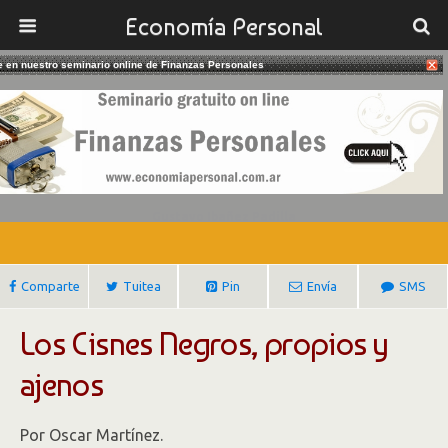
Economía Personal
te en nuestro seminario online de Finanzas Personales
12/04/2018
La Economía Argentina Y El Peligro
De Los Cisnes Negros
Gustavo Ibañez Padilla
Comparte
Tuitea
Pin
Envía
SMS
Los Cisnes Negros, propios y
ajenos
Por Oscar Martínez.