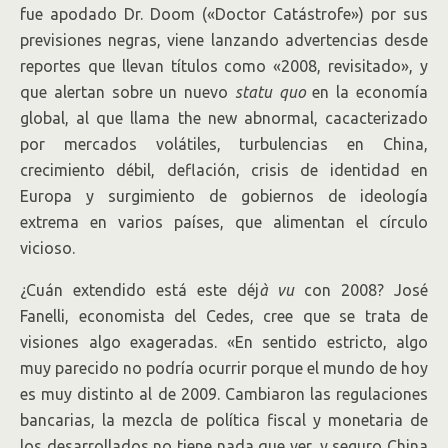
fue apodado Dr. Doom («Doctor Catástrofe») por sus
previsiones negras, viene lanzando advertencias desde
reportes que llevan títulos como «2008, revisitado», y
que alertan sobre un nuevo
statu quo
en la economía
global, al que llama the new abnormal, cacacterizado
por mercados volátiles, turbulencias en China,
crecimiento débil, deflación, crisis de identidad en
Europa y surgimiento de gobiernos de ideología
extrema en varios países, que alimentan el círculo
vicioso.
¿Cuán extendido está este déj
à
vu
con 2008? José
Fanelli, economista del Cedes, cree que se trata de
visiones algo exageradas. «En sentido estricto, algo
muy parecido no podría ocurrir porque el mundo de hoy
es muy distinto al de 2009. Cambiaron las regulaciones
bancarias, la mezcla de política fiscal y monetaria de
los desarrollados no tiene nada que ver, y seguro China