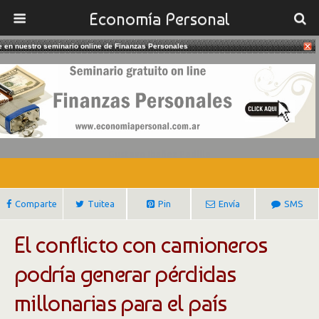
Economía Personal
te en nuestro seminario online de Finanzas Personales
08/02/2018
La Extorsión De Los Camioneros De
Hugo Moyano
Gustavo Ibañez Padilla
Comparte
Tuitea
Pin
Envía
SMS
El conflicto con camioneros
podría generar pérdidas
millonarias para el país