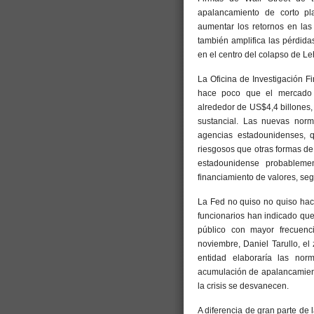
apalancamiento de corto pl
aumentar los retornos en las
también amplifica las pérdidas
en el centro del colapso de Le
La Oficina de Investigación F
hace poco que el mercado 
alrededor de US$4,4 billones, 
sustancial. Las nuevas norm
agencias estadounidenses,
riesgosos que otras formas de
estadounidense probableme
financiamiento de valores, se
La Fed no quiso no quiso hac
funcionarios han indicado que 
público con mayor frecuen
noviembre, Daniel Tarullo, el
entidad elaboraría las nor
acumulación de apalancamient
la crisis se desvanecen.
A diferencia de gran parte de l