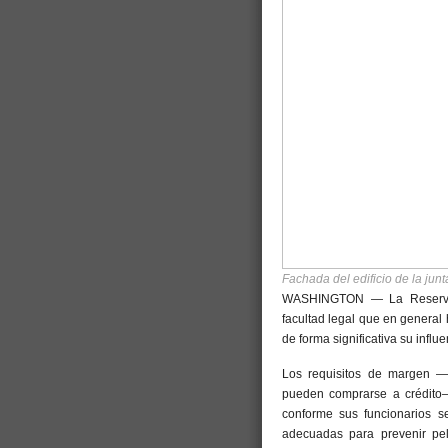
Fachada del edificio de la ju
WASHINGTON — La Reserva 
facultad legal que en general
de forma significativa su influ
Los requisitos de margen —
pueden comprarse a crédito—
conforme sus funcionarios s
adecuadas para prevenir pel