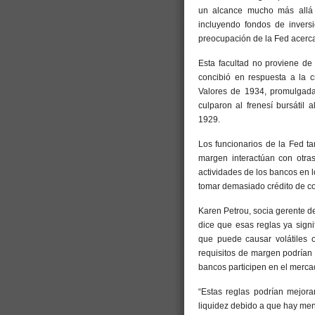
un alcance mucho más allá d
incluyendo fondos de inversió
preocupación de la Fed acerc
Esta facultad no proviene de
concibió en respuesta a la c
Valores de 1934, promulgada
culparon al frenesí bursátil
1929.
Los funcionarios de la Fed t
margen interactúan con otras
actividades de los bancos en l
tomar demasiado crédito de co
Karen Petrou, socia gerente de 
dice que esas reglas ya sign
que puede causar volátiles o
requisitos de margen podrían 
bancos participen en el merca
“Estas reglas podrían mejora
liquidez debido a que hay men