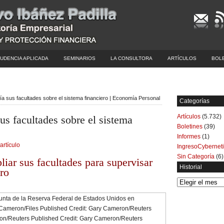
UDENCIA APLICADA
SEMINARIOS
LA CONSULTORA
ARTÍCULOS
BOL
ía sus facultades sobre el sistema financiero | Economía Personal
Categorías
Artículos
(5.732)
us facultades sobre el sistema
Boletines
(39)
Informes
(1)
artículo
IngresoCybernet
Sin Categoría
(6)
iar sus facultades para supervisar
Historial
ero
Historial