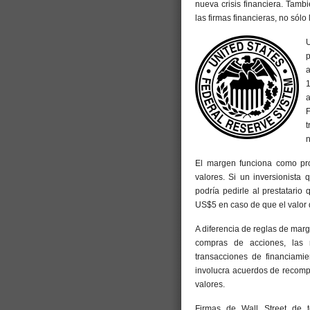
nueva crisis financiera. Tambi
las firmas financieras, no sólo
U
p
a
a
F
n
El margen funciona como pro
valores. Si un inversionista
podría pedirle al prestatar
US$5 en caso de que el valor d
A diferencia de reglas de mar
compras de acciones, las r
transacciones de financiami
involucra acuerdos de recomp
valores.
Firmas de Wall Street de 