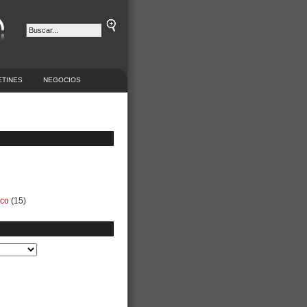
ETINES
NEGOCIOS
ico
(15)