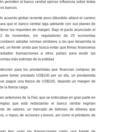
én permiten al banco central ejercer influencia sobre todas
 los bancos.
n acuerdo global reciente poco difundido allanó el camino
ara que el banco central siga adelante con sus planes de
lterar los requisitos de margen. Bajo el pacto anunciado el
12 de noviembre, los reguladores de 25 economías
cordaron adoptar normas similares a las que desarrolla la
ed, un frente unido que busca evitar que firmas financieras
trasladen transacciones a otros países para eludir las
ormas más estrictas de la entidad.
tección para los prestamistas que financian compras de
 quiere tomar prestado US$100 por un día, un prestamista
io que pague una fianza de US$105, dejando un margen de
e la fianza caiga.
gen anteriores de la Fed, que se enfocaban en gran parte en
eglas que está redactando el banco central regirían
ento de valores, un mercado de billones de dólares que
ra, o repos, de acciones y bonos, así como el préstamo de
todo tipo usan las transacciones como una fuente de