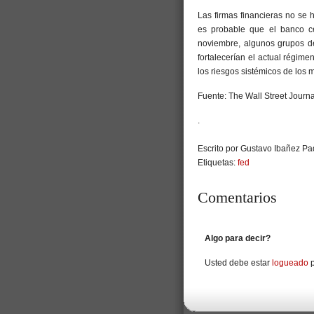
Las firmas financieras no se
es probable que el banco cen
noviembre, algunos grupos de 
fortalecerían el actual régime
los riesgos sistémicos de los 
Fuente: The Wall Street Journa
.
Escrito por Gustavo Ibañez Pad
Etiquetas:
fed
Comentarios
Algo para decir?
Usted debe estar
logueado
p