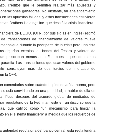
azo, créditos que le permiten realizar más apuestas y
 operaciones ganadoras. No obstante, tal apalancamiento
 en las apuestas fallidas, y estas transacciones estuvieron
hman Brothers Holdings Inc. que desató la crisis financiera.
inanciera de EE.UU. (OFR, por sus siglas en inglés) estimó
de transacciones de financiamiento de valores mueve
menos que durante la peor parte de la crisis pero una cifra
as dejarían exentos los bonos del Tesoro y valores de
 que preocupan menos a la Fed puesto que son menos
 garantía. Las transacciones que usan valores del gobierno
nte constituyen más de dos tercios del mercado de
gún la OFR.
er comentarios sobre cuándo implementará la norma, pero
se está convirtiendo en una prioridad, al hablar de ella en
cia. Poco después del acuerdo global de mediados de
 zar regulatorio de la Fed, manifestó en un discurso que la
mas, que calificó como “un mecanismo para limitar la
o en el sistema financiero” a medida que los recuerdos de
a autoridad regulatoria del banco central, esta regla tendría