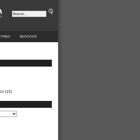
ETINES
NEGOCIOS
ico
(15)