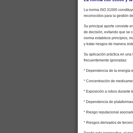
La norma ISO 31000 constituy
reconocidos para la gestión d
Su principal aporte consiste en
de decisión, evitando que se c
norma establece principios, ma
y tratar riesgos de manera sis
Su aplicación práctica en una 
frecuentemente ignoradas:
* Dependencia de la energía el
* Concentración de medicament
* Exposición a robos durante t
* Dependencia de plataformas 
* Riesgo reputacional asociad
* Riesgos derivados de tercer