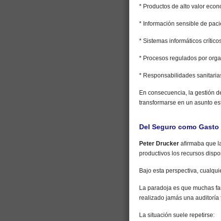
* Productos de alto valor econ
* Información sensible de paci
* Sistemas informáticos críticos
* Procesos regulados por orga
* Responsabilidades sanitari
En consecuencia, la gestión de
transformarse en un asunto est
Del Seguro como Gasto
Peter Drucker
afirmaba que l
productivos los recursos dispo
Bajo esta perspectiva, cualqui
La paradoja es que muchas fa
realizado jamás una auditoría 
La situación suele repetirse: