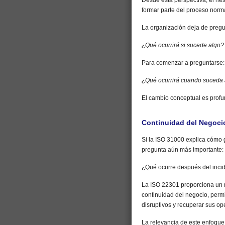
Desde esta perspectiva, el ri
formar parte del proceso norm
La organización deja de pregu
¿Qué ocurrirá si sucede algo?
Para comenzar a preguntarse:
¿Qué ocurrirá cuando suceda
El cambio conceptual es profu
Continuidad del Negocio
Si la ISO 31000 explica cómo 
pregunta aún más importante:
¿Qué ocurre después del inci
La ISO 22301 proporciona un m
continuidad del negocio, perm
disruptivos y recuperar sus o
La relevancia de este enfoque