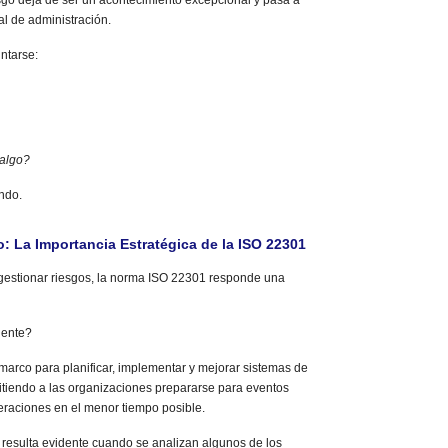
esgo deja de ser un acontecimiento excepcional y pasa a
al de administración.
ntarse:
 algo?
ndo.
: La Importancia Estratégica de la ISO 22301
gestionar riesgos, la norma ISO 22301 responde una
dente?
arco para planificar, implementar y mejorar sistemas de
itiendo a las organizaciones prepararse para eventos
peraciones en el menor tiempo posible.
 resulta evidente cuando se analizan algunos de los