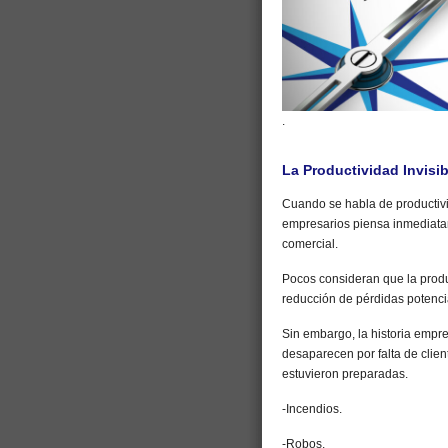
.
La Productividad Invisib
Cuando se habla de productiv
empresarios piensa inmediata
comercial.
Pocos consideran que la prod
reducción de pérdidas potenci
Sin embargo, la historia emp
desaparecen por falta de clien
estuvieron preparadas.
-Incendios.
-Robos.