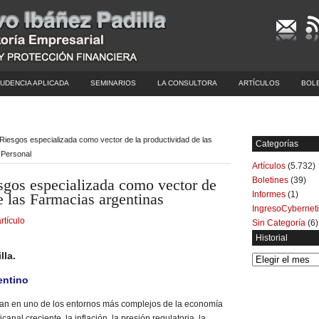
UDENCIA APLICADA
SEMINARIOS
LA CONSULTORA
ARTÍCULOS
BOL
Riesgos especializada como vector de la productividad de las
Categorías
 Personal
Artículos
(5.732)
Boletines
(39)
sgos especializada como vector de
Informes
(1)
e las Farmacias argentinas
IngresoCybernet
rtículo
Sin Categoría
(6)
Historial
lla.
Historial
entino
ran en uno de los entornos más complejos de la economía
anal creciente, la inflación, la presión regulatoria, la