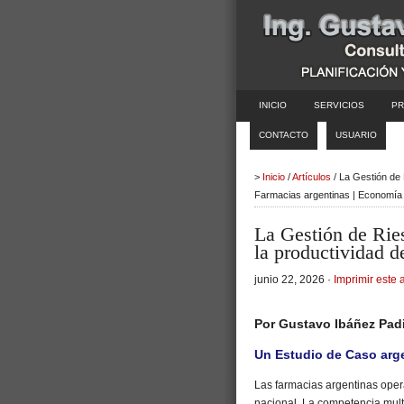
INICIO
SERVICIOS
PR
CONTACTO
USUARIO
>
Inicio
/
Artículos
/ La Gestión de 
Farmacias argentinas | Economía
La Gestión de Rie
la productividad d
junio 22, 2026 ·
Imprimir este a
Por Gustavo Ibáñez Padi
Un Estudio de Caso arg
Las farmacias argentinas ope
nacional. La competencia multic