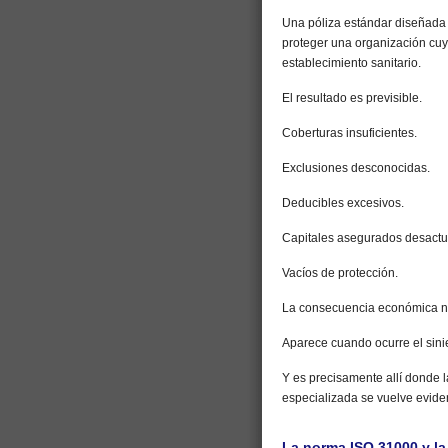
Una póliza estándar diseñada 
proteger una organización cu
establecimiento sanitario.
El resultado es previsible.
Coberturas insuficientes.
Exclusiones desconocidas.
Deducibles excesivos.
Capitales asegurados desactu
Vacíos de protección.
La consecuencia económica no
Aparece cuando ocurre el sinie
Y es precisamente allí donde l
especializada se vuelve evide
La norma ISO 31000 y la