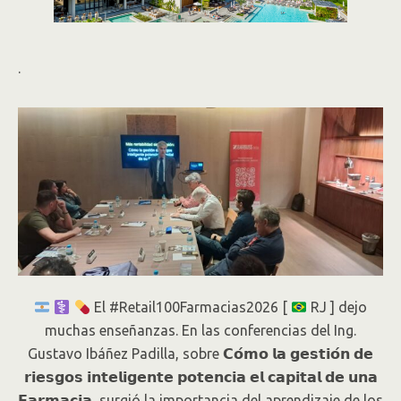
.
El #Retail100Farmacias2026 [
RJ ] dejo
muchas enseñanzas. En las conferencias del Ing.
Gustavo Ibáñez Padilla, sobre 𝗖𝗼́𝗺𝗼 𝗹𝗮 𝗴𝗲𝘀𝘁𝗶𝗼́𝗻 𝗱𝗲
𝗿𝗶𝗲𝘀𝗴𝗼𝘀 𝗶𝗻𝘁𝗲𝗹𝗶𝗴𝗲𝗻𝘁𝗲 𝗽𝗼𝘁𝗲𝗻𝗰𝗶𝗮 𝗲𝗹 𝗰𝗮𝗽𝗶𝘁𝗮𝗹 𝗱𝗲 𝘂𝗻𝗮
𝗙𝗮𝗿𝗺𝗮𝗰𝗶𝗮, surgió la importancia del aprendizaje de los