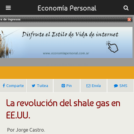
Economía Personal
es de ingresos
06/10/2016
La Revolución Del Shale Gas En
Estados Unidos
Gustavo Ibañez Padilla
Comparte
Tuitea
Pin
Envía
SMS
La revolución del shale gas en
EE.UU.
Por Jorge Castro.