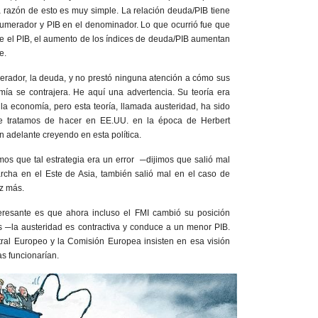
a razón de esto es muy simple. La relación deuda/PIB tiene
merador y PIB en el denominador. Lo que ocurrió fue que
uce el PIB, el aumento de los índices de deuda/PIB aumentan
e.
merador, la deuda, y no prestó ninguna atención a cómo sus
mía se contrajera. He aquí una advertencia. Su teoría era
 la economía, pero esta teoría, llamada austeridad, ha sido
ue tratamos de hacer en EE.UU. en la época de Herbert
 adelante creyendo en esta política.
mos que tal estrategia era un error ─dijimos que salió mal
cha en el Este de Asia, también salió mal en el caso de
z más.
eresante es que ahora incluso el FMI cambió su posición
vas ─la austeridad es contractiva y conduce a un menor PIB.
ral Europeo y la Comisión Europea insisten en esa visión
as funcionarían.