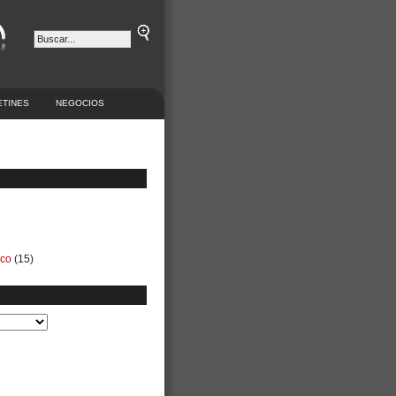
ETINES
NEGOCIOS
ico
(15)