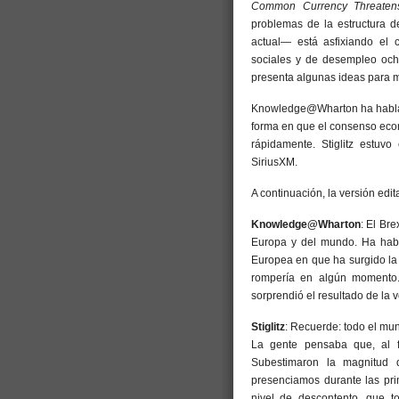
Common Currency Threatens
problemas de la estructura 
actual— está asfixiando el
sociales y de desempleo ocho
presenta algunas ideas para me
Knowledge@Wharton ha hablado 
forma en que el consenso eco
rápidamente. Stiglitz estu
SiriusXM.
A continuación, la versión edit
Knowledge@Wharton
: El Br
Europa y del mundo. Ha habi
Europea en que ha surgido la 
rompería en algún momento. 
sorprendió el resultado de la v
Stiglitz
: Recuerde: todo el mun
La gente pensaba que, al f
Subestimaron la magnitud d
presenciamos durante las pri
nivel de descontento, que 