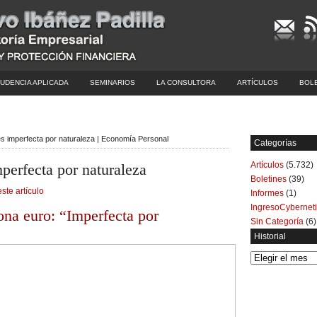
UDENCIA APLICADA
SEMINARIOS
LA CONSULTORA
ARTÍCULOS
BOL
es imperfecta por naturaleza | Economía Personal
Categorías
Artículos
(5.732)
perfecta por naturaleza
Boletines
(39)
este artículo
Informes
(1)
IngresoCybernet
zona euro: “Imperfecta por
Sin Categoría
(6)
Historial
Historial