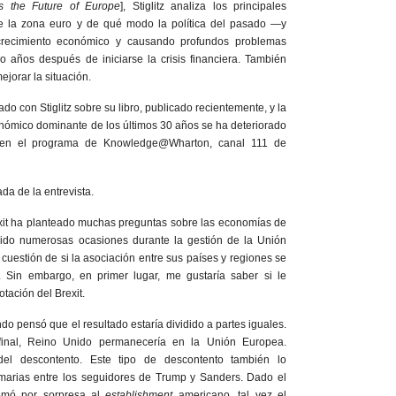
 the Future of Europe
], Stiglitz analiza los principales
de la zona euro y de qué modo la política del pasado —y
 crecimiento económico y causando profundos problemas
 años después de iniciarse la crisis financiera. También
jorar la situación.
con Stiglitz sobre su libro, publicado recientemente, y la
nómico dominante de los últimos 30 años se ha deteriorado
vo en el programa de Knowledge@Wharton, canal 111 de
ada de la entrevista.
exit ha planteado muchas preguntas sobre las economías de
do numerosas ocasiones durante la gestión de la Unión
cuestión de si la asociación entre sus países y regiones se
Sin embargo, en primer lugar, me gustaría saber si le
otación del Brexit.
do pensó que el resultado estaría dividido a partes iguales.
inal, Reino Unido permanecería en la Unión Europea.
el descontento. Este tipo de descontento también lo
marias entre los seguidores de Trump y Sanders. Dado el
tomó por sorpresa al
establishment
americano, tal vez el