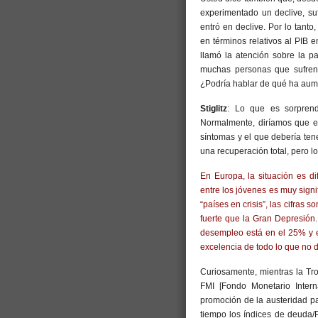
experimentado un declive, su
entró en declive. Por lo tant
en términos relativos al PIB
llamó la atención sobre la pa
muchas personas que sufren
¿Podría hablar de qué ha aume
Stiglitz
: Lo que es sorprend
Normalmente, diríamos que el
síntomas y el que debería ten
una recuperación total, pero 
En Europa, la situación es d
entre los jóvenes es muy signi
“países en crisis”, las cifras
fuerte que la Gran Depresión.
desempleo está en el 25% y e
excelencia de todo lo que no 
Curiosamente, mientras la Tr
FMI [Fondo Monetario Inter
promoción de la austeridad pa
tiempo los índices de deuda/