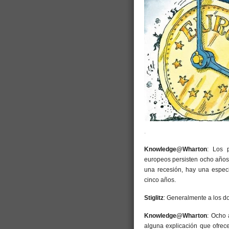
.
Knowledge@Wharton
: Los 
europeos persisten ocho años 
una recesión, hay una espec
cinco años.
Stiglitz
: Generalmente a los d
Knowledge@Wharton
: Ocho 
alguna explicación que ofrec