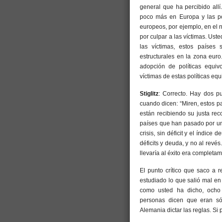
general que ha percibido all
poco más en Europa y las pol
europeos, por ejemplo, en el n
por culpar a las víctimas. Ust
las víctimas, estos países 
estructurales en la zona euro.
adopción de políticas equiv
víctimas de estas políticas eq
Stiglitz
: Correcto. Hay dos pu
cuando dicen: “Miren, estos p
están recibiendo su justa re
países que han pasado por una
crisis, sin déficit y el índice
déficits y deuda, y no al revé
llevaría al éxito era completa
El punto crítico que saco a 
estudiado lo que salió mal en
como usted ha dicho, ocho
personas dicen que eran sól
Alemania dictar las reglas. Si