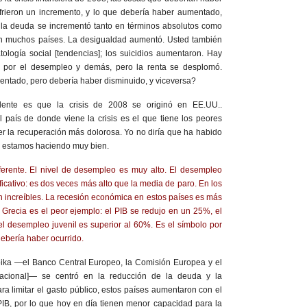
frieron un incremento, y lo que debería haber aumentado,
o, la deuda se incrementó tanto en términos absolutos como
 en muchos países. La desigualdad aumentó. Usted también
tología social [tendencias]; los suicidios aumentaron. Hay
 por el desempleo y demás, pero la renta se desplomó.
ntado, pero debería haber disminuido, y viceversa?
ente es que la crisis de 2008 se originó en EE.UU..
 país de donde viene la crisis es el que tiene los peores
er la recuperación más dolorosa. Yo no diría que ha habido
lo estamos haciendo muy bien.
iferente. El nivel de desempleo es muy alto. El desempleo
ficativo: es dos veces más alto que la media de paro. En los
 son increíbles. La recesión económica en estos países es más
 Grecia es el peor ejemplo: el PIB se redujo en un 25%, el
l desempleo juvenil es superior al 60%. Es el símbolo por
debería haber ocurrido.
oika —el Banco Central Europeo, la Comisión Europea y el
nacional]— se centró en la reducción de la deuda y la
ra limitar el gasto público, estos países aumentaron con el
PIB, por lo que hoy en día tienen menor capacidad para la