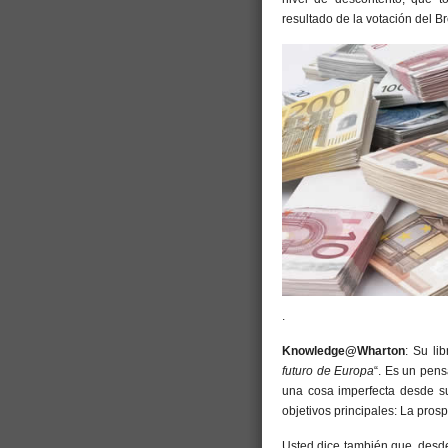
resultado de la votación del B
.
Knowledge@Wharton
: Su lib
futuro de Europa
“. Es un pens
una cosa imperfecta desde s
objetivos principales: La prospe
Usted dice también que, desde