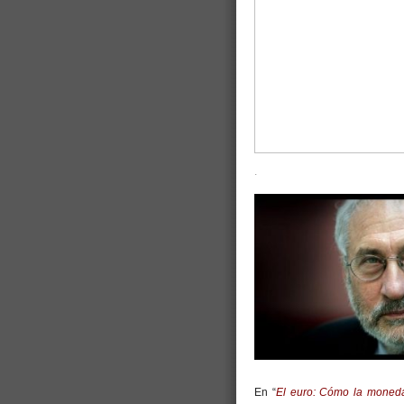
.
En “
El euro: Cómo la moned