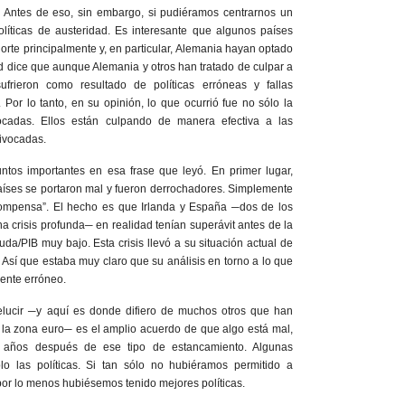
í. Antes de eso, sin embargo, si pudiéramos centrarnos un
íticas de austeridad. Es interesante que algunos países
orte principalmente y, en particular, Alemania hayan optado
ed dice que aunque Alemania y otros han tratado de culpar a
sufrieron como resultado de políticas erróneas y fallas
 Por lo tanto, en su opinión, lo que ocurrió fue no sólo la
ocadas. Ellos están culpando de manera efectiva a las
uivocadas.
ntos importantes en esa frase que leyó. En primer lugar,
aíses se portaron mal y fueron derrochadores. Simplemente
compensa”. El hecho es que Irlanda y España ─dos de los
 crisis profunda─ en realidad tenían superávit antes de la
 deuda/PIB muy bajo. Esta crisis llevó a su situación actual de
s. Así que estaba muy claro que su análisis en torno a lo que
mente erróneo.
relucir ─y aquí es donde difiero de muchos otros que han
 la zona euro─ es el amplio acuerdo de que algo está mal,
 años después de ese tipo de estancamiento. Algunas
o las políticas. Si tan sólo no hubiéramos permitido a
 por lo menos hubiésemos tenido mejores políticas.