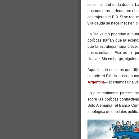
sostenibilidad de la deuda. L
dos números ─ deuda en el nu
contrajeron el PIB. Si se red
y la deuda se hace insostenibl
La Troika dio prioridad al nu
políticas harían que la econo
que la estrategia haría crecer
desacreditada. Eso es lo q
Hoover. Sin embargo, siguieron
Aquellos de nosotros que diji
cuando el FMI la puso en mar
Argentina
─ acertamos una ve
Lo que realmente parece int
sobre las políticas contracti
Sólo Alemania, el Banco Cent
ideológica de que tales polític