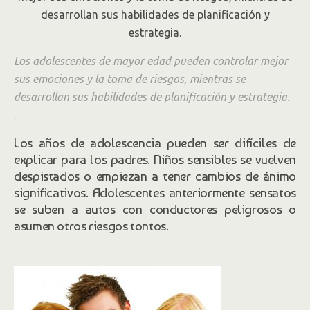
desarrollo, los jóvenes necesitan
entrenamiento, apoyo, buenos ejemplos
y, más que nada, comprensión.
Los adolescentes de mayor edad pueden controlar mejor
sus emociones y la toma de riesgos, mientras se
desarrollan sus habilidades de planificación y estrategia.
.
Los años de adolescencia pueden ser difíciles de
explicar para los padres. Niños sensibles se vuelven
despistados o empiezan a tener cambios de ánimo
significativos. Adolescentes anteriormente sensatos
se suben a autos con conductores peligrosos o
asumen otros riesgos tontos.