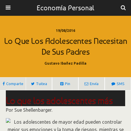
Economía Personal
19/08/2016
Lo Que Los Adolescentes Necesitan
De Sus Padres
Gustavo Ibañez Padilla
Comparte
Tuitea
Pin
Envía
SMS
Lo que los adolescentes más
necesitan de sus padres
Por
Sue Shellenbarger.
En los años más tormentosos de su