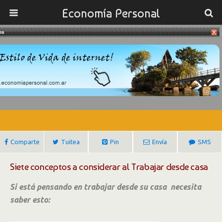
Economía Personal
os
11/06/2015
Lo Que Necesita Saber Para
Trabajar Desde Casa
Gustavo Ibañez Padilla
Comparte
Tuitea
Pin
Envía
SMS
Siete conceptos a considerar al Trabajar desde casa
Si está pensando en trabajar desde su casa necesita
saber esto: