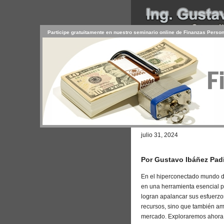
Participe gratuitamente en nuestro seminario online de Finanzas Perso
INICIO
SERVICIOS
PR
CONTACTO
USUARIO
Browse >
Home
/
El Poder del Marke
julio 31, 2024
Por Gustavo Ibáñez Padi
En el hiperconectado mundo de 
en una herramienta esencial p
logran apalancar sus esfuerzos
recursos, sino que también amp
mercado. Exploraremos ahora 