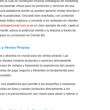
re la cual se construyen muchas estrategias de marketing
 escaparate virtual para los productos y servicios de una
 una plataforma donde se pueden generar ventas directas e
 de la publicidad. Una web bien diseñada, con contenido
er tráfico orgánico y convertir a los visitantes en clientes
omiapersonal.com.ar
es un claro ejemplo de esto: capta el
evante, educa al potencial cliente y lo impulsa a través de
ara su conversión en Cliente fiel.
 y Ventas Propias
 y atractiva es crucial para las ventas propias. Las
s clientes comprar productos o servicios directamente
 proceso de compra y mejorando la experiencia del usuario.
temas de pago seguros y eficientes es fundamental para
nsumidor.
, una plataforma que permite a las pequeñas y medianas
endas en línea y vender productos directamente a los
uso y la personalización son claves para atraer y retener a