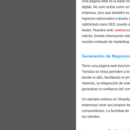
Una página web es la base sob
digital. No solo actúa como un
empresa, sino que también es
ingresos adicionales a través
optimizado para SEO, puede atra
leales. Nuestra web:
www.econ
interés, brinda información rel
nuestro embudo de marketing p
Generación de Negocios
Tener una página web funcional
Tiendas en línea permiten a lo
desde el sitio, facilitando el
Además, la integración de sis
garantizar la confianza del co
Un ejemplo exitoso es Shopify
empresas crear sus propias ti
consumidores. La facilidad de 
los clientes.