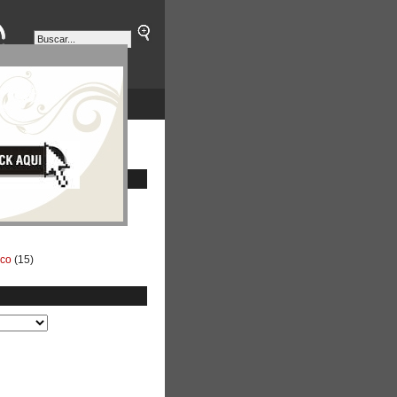
ETINES
NEGOCIOS
ico
(15)