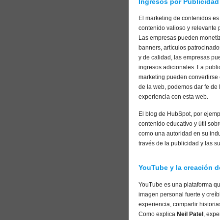
Ingresos por Publicidad
El marketing de contenidos es 
contenido valioso y relevante 
Las empresas pueden monetizar
banners, artículos patrocinado
y de calidad, las empresas pued
ingresos adicionales. La publi
marketing pueden convertirse e
de la web, podemos dar fe de 
experiencia con esta web.
El blog de HubSpot, por ejempl
contenido educativo y útil sob
como una autoridad en su indu
través de la publicidad y las s
YouTube y la creación 
YouTube es una plataforma que
imagen personal fuerte y creí
experiencia, compartir histori
Como explica
Neil Patel
, expe