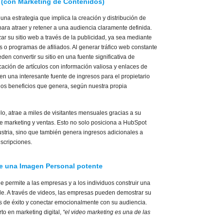
 (con Marketing de Contenidos)
una estrategia que implica la creación y distribución de
para atraer y retener a una audiencia claramente definida.
 su sitio web a través de la publicidad, ya sea mediante
s o programas de afiliados. Al generar tráfico web constante
en convertir su sitio en una fuente significativa de
cación de artículos con información valiosa y enlaces de
n una interesante fuente de ingresos para el propietario
los beneficios que genera, según nuestra propia
o, atrae a miles de visitantes mensuales gracias a su
re marketing y ventas. Esto no solo posiciona a HubSpot
stria, sino que también genera ingresos adicionales a
uscripciones.
de una Imagen Personal potente
 permite a las empresas y a los individuos construir una
ble. A través de videos, las empresas pueden demostrar su
as de éxito y conectar emocionalmente con su audiencia.
rto en marketing digital,
“el video marketing es una de las