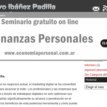
nales
UDENCIA APLICADA
SEMINARIOS
LA CONSULTORA
ARTÍCULOS
BOL
Categorías
Artículos
(5.732)
ting Digital en los Negocios
Boletines
(39)
Informes
(1)
IngresoCybernet
Sin Categoría
(6)
lla.
Historial
los negocios actual, el marketing digital se ha convertido
Historial
ara alcanzar el éxito. Los profesionales y las empresas que
 a través de estrategias digitales no solo optimizan sus
lían significativamente su alcance y penetración en el
los beneficios de esta poderosa herramienta y cómo puede