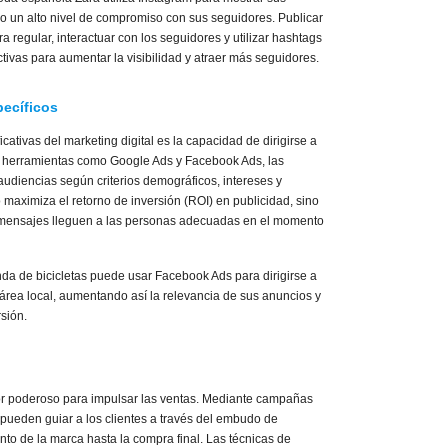
o un alto nivel de compromiso con sus seguidores. Publicar
 regular, interactuar con los seguidores y utilizar hashtags
ctivas para aumentar la visibilidad y atraer más seguidores.
ecíficos
cativas del marketing digital es la capacidad de dirigirse a
de herramientas como Google Ads y Facebook Ads, las
diencias según criterios demográficos, intereses y
maximiza el retorno de inversión (ROI) en publicidad, sino
mensajes lleguen a las personas adecuadas en el momento
da de bicicletas puede usar Facebook Ads para dirigirse a
 área local, aumentando así la relevancia de sus anuncios y
sión.
tor poderoso para impulsar las ventas. Mediante campañas
pueden guiar a los clientes a través del embudo de
to de la marca hasta la compra final. Las técnicas de