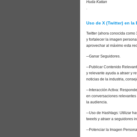
Huda Kattan
.
Uso de X (Twitter) en la
Twitter (ahora conocida como 
y fortalecer la imagen persona
aprovechar al máximo esta red
─
Ganar Seguidores.
─
Publicar Contenido Relevant
y relevante ayuda a atraer y re
noticias de la industria, cons
─
Interacción Activa: Responder
en conversaciones relevantes a
la audiencia.
─
Uso de Hashtags: Utilizar ha
tweets y atraer a seguidores 
─
Potenciar la Imagen Persona