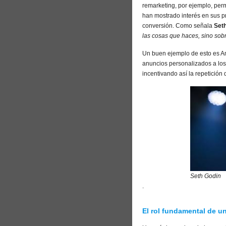
remarketing, por ejemplo, perm
han mostrado interés en sus p
conversión. Como señala
Set
las cosas que haces, sino sobr
Un buen ejemplo de esto es Am
anuncios personalizados a lo
incentivando así la repetición
Seth Godin
.
El rol fundamental de 