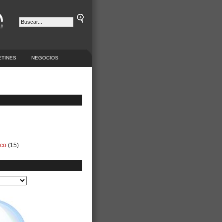
ETINES
NEGOCIOS
ico
(15)