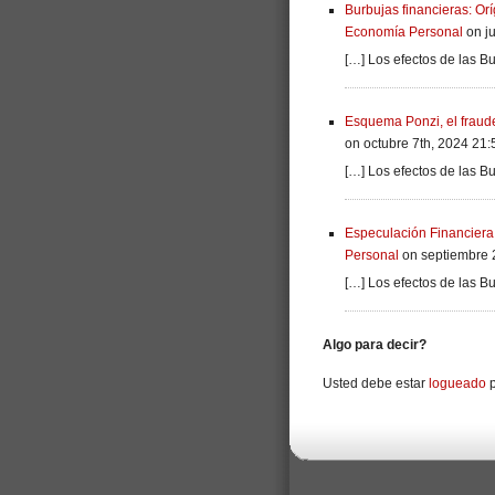
Burbujas financieras: Or
Economía Personal
on ju
[…] Los efectos de las Bu
Esquema Ponzi, el fraude
on octubre 7th, 2024 21:
[…] Los efectos de las Bu
Especulación Financiera:
Personal
on septiembre 
[…] Los efectos de las Bu
Algo para decir?
Usted debe estar
logueado
p