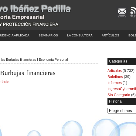
UDENCIA APLICADA
SEMINARIOS
LA CONSULTORA
ARTÍCULOS
BOL
 las Burbujas financieras | Economía Personal
Categorías
Artículos
(5.732)
 Burbujas financieras
Boletines
(39)
rtículo
Informes
(1)
IngresoCybernet
Sin Categoría
(6)
Historial
Historial