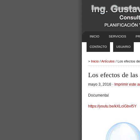
INICIO
SERVICIOS
PR
CONTACTO
USUARIO
>
Inicio
/
Artículos
/ Los efectos de
Los efectos de las
mayo 3, 2016 ·
Imprimir este a
Documental
https://youtu.be/kXLciGbvI5Y