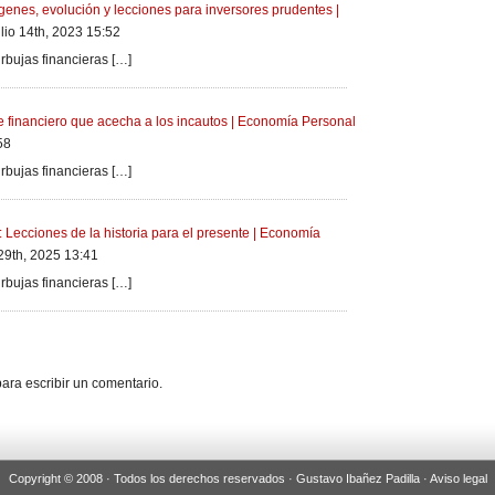
ígenes, evolución y lecciones para inversores prudentes |
lio 14th, 2023 15:52
rbujas financieras […]
 financiero que acecha a los incautos | Economía Personal
58
rbujas financieras […]
 Lecciones de la historia para el presente | Economía
29th, 2025 13:41
rbujas financieras […]
ara escribir un comentario.
Copyright © 2008 · Todos los derechos reservados · Gustavo Ibañez Padilla ·
Aviso legal