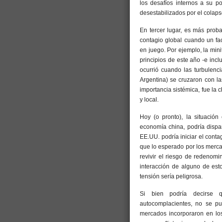
los desafíos internos a su p
desestabilizados por el colapso
En tercer lugar, es más proba
contagio global cuando un fa
en juego. Por ejemplo, la min
principios de este año -e inc
ocurrió cuando las turbulenci
Argentina) se cruzaron con la
importancia sistémica, fue la 
y local.
Hoy (o pronto), la situació
economía china, podría dispa
EE.UU. podría iniciar el cont
que lo esperado por los mercad
revivir el riesgo de redenom
interacción de alguno de est
tensión sería peligrosa.
Si bien podría decirse 
autocomplacientes, no se pue
mercados incorporaron en lo