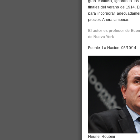
gran conflicto, ignorando lo
finales del verano de 1914. 
para incorporar adecuadament
precios. Ahora tampoco.
El autor es profesor de Eco
de Nueva York
.
Fuente: La Nación, 05/10/14.
Nouriel Roubini