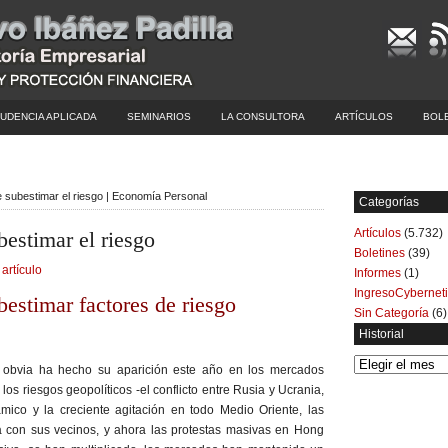
UDENCIA APLICADA
SEMINARIOS
LA CONSULTORA
ARTÍCULOS
BOL
e subestimar el riesgo | Economía Personal
Categorías
Artículos
(5.732)
bestimar el riesgo
Boletines
(39)
 artículo
Informes
(1)
IngresoCybernet
bestimar factores de riesgo
Sin Categoría
(6)
Historial
Historial
obvia ha hecho su aparición este año en los mercados
los riesgos geopolíticos -el conflicto entre Rusia y Ucrania,
ámico y la creciente agitación en todo Medio Oriente, las
na con sus vecinos, y ahora las protestas masivas en Hong