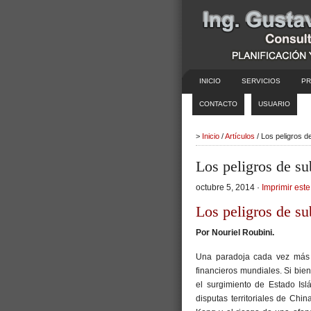
INICIO
SERVICIOS
PR
CONTACTO
USUARIO
>
Inicio
/
Artículos
/ Los peligros d
Los peligros de su
octubre 5, 2014 ·
Imprimir este
Los peligros de su
Por
Nouriel Roubini.
Una paradoja cada vez más 
financieros mundiales. Si bien 
el surgimiento de Estado Isl
disputas territoriales de Chi