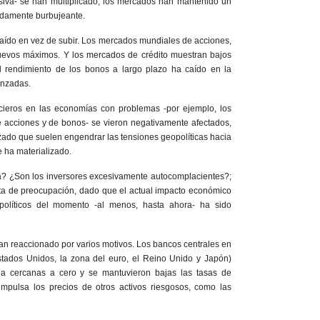
siva- se han multiplicado, los mercados han mantenido un
didamente burbujeante.
caído en vez de subir. Los mercados mundiales de acciones,
uevos máximos. Y los mercados de crédito muestran bajos
el rendimiento de los bonos a largo plazo ha caído en la
anzadas.
ncieros en las economías con problemas -por ejemplo, los
 acciones y de bonos- se vieron negativamente afectados,
zado que suelen engendrar las tensiones geopolíticas hacia
e ha materializado.
ia? ¿Son los inversores excesivamente autocomplacientes?;
lta de preocupación, dado que el actual impacto económico
 políticos del momento -al menos, hasta ahora- ha sido
n reaccionado por varios motivos. Los bancos centrales en
tados Unidos, la zona del euro, el Reino Unido y Japón)
ia cercanas a cero y se mantuvieron bajas las tasas de
 impulsa los precios de otros activos riesgosos, como las