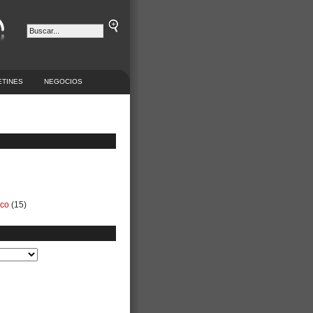
ETINES
NEGOCIOS
ico
(15)