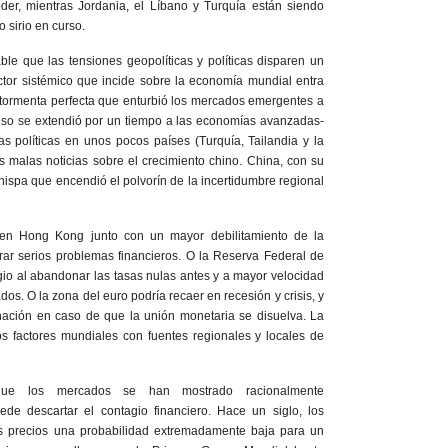
oder, mientras Jordania, el Líbano y Turquía están siendo
 sirio en curso.
ble que las tensiones geopolíticas y políticas disparen un
ctor sistémico que incide sobre la economía mundial entra
itormenta perfecta que enturbió los mercados emergentes a
luso se extendió por un tiempo a las economías avanzadas-
as políticas en unos pocos países (Turquía, Tailandia y la
s malas noticias sobre el crecimiento chino. China, con su
chispa que encendió el polvorín de la incertidumbre regional
n en Hong Kong junto con un mayor debilitamiento de la
rar serios problemas financieros. O la Reserva Federal de
agio al abandonar las tasas nulas antes y a mayor velocidad
os. O la zona del euro podría recaer en recesión y crisis, y
inación en caso de que la unión monetaria se disuelva. La
os factores mundiales con fuentes regionales y locales de
que los mercados se han mostrado racionalmente
de descartar el contagio financiero. Hace un siglo, los
s precios una probabilidad extremadamente baja para un