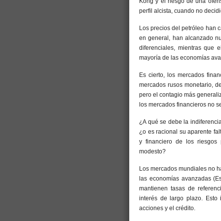
Kong y el riesgo de una ofen
perfil alcista, cuando no deci
Los precios del petróleo han 
en general, han alcanzado n
diferenciales, mientras que 
mayoría de las economías av
Es cierto, los mercados fina
mercados rusos monetario, de
pero el contagio más generali
los mercados financieros no s
¿A qué se debe la indiferenc
¿o es racional su aparente fa
y financiero de los riesgos
modesto?
Los mercados mundiales no ha
las economías avanzadas (Es
mantienen tasas de referenc
interés de largo plazo. Esto
acciones y el crédito.