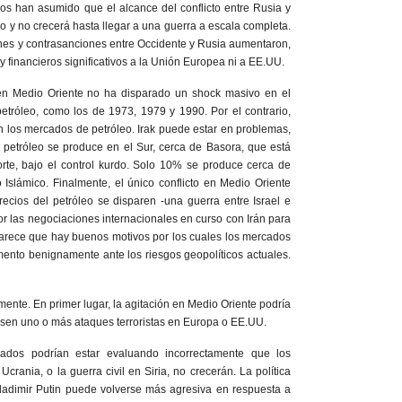
os han asumido que el alcance del conflicto entre Rusia y
o y no crecerá hasta llegar a una guerra a escala completa.
iones y contrasanciones entre Occidente y Rusia aumentaron,
financieros significativos a la Unión Europea ni a EE.UU.
n en Medio Oriente no ha disparado un shock masivo en el
 petróleo, como los de 1973, 1979 y 1990. Por el contrario,
 los mercados de petróleo. Irak puede estar en problemas,
petróleo se produce en el Sur, cerca de Basora, que está
Norte, bajo el control kurdo. Solo 10% se produce cerca de
 Islámico. Finalmente, el único conflicto en Medio Oriente
recios del petróleo se disparen -una guerra entre Israel e
or las negociaciones internacionales en curso con Irán para
Parece que hay buenos motivos por los cuales los mercados
ento benignamente ante los riesgos geopolíticos actuales.
mente. En primer lugar, la agitación en Medio Oriente podría
iesen uno o más ataques terroristas en Europa o EE.UU.
ados podrían estar evaluando incorrectamente que los
Ucrania, o la guerra civil en Siria, no crecerán. La política
Vladimir Putin puede volverse más agresiva en respuesta a