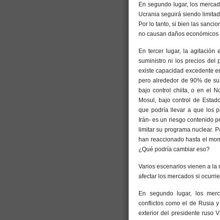
En segundo lugar, los mercad
Ucrania seguirá siendo limitad
Por lo tanto, si bien las sanc
no causan daños económicos y 
En tercer lugar, la agitació
suministro ni los precios del
existe capacidad excedente en
pero alrededor de 90% de su 
bajo control chiita, o en el 
Mosul, bajo control de Estado
que podría llevar a que los p
Irán- es un riesgo contenido p
limitar su programa nuclear. 
han reaccionado hasta el mom
¿Qué podría cambiar eso?
Varios escenarios vienen a la 
afectar los mercados si ocurr
En segundo lugar, los merc
conflictos como el de Rusia y 
exterior del presidente ruso 