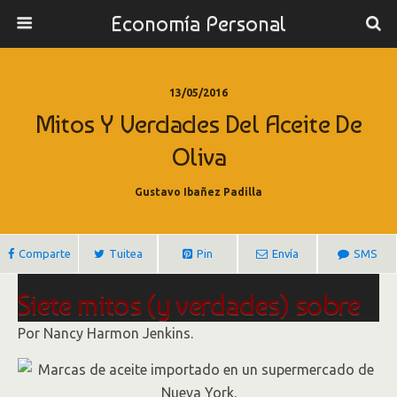
Economía Personal
13/05/2016
Mitos Y Verdades Del Aceite De
Oliva
Gustavo Ibañez Padilla
Comparte
Tuitea
Pin
Envía
SMS
Siete mitos (y verdades) sobre
el aceite de oliva
Por Nancy Harmon Jenkins.