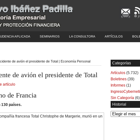
UDENCIA APLICADA
SEMINARIOS
LA CONSULTORA
ARTÍCULOS
BOL
cidente de avión el presidente de Total | Economía Personal
Categorías
Artículos
(5.732)
nte de avión el presidente de Total
Boletines
(39)
e artículo
Informes
(1)
IngresoCybernet
no de Francia
Sin Categoría
(6)
Historial
 130 países.
Historial