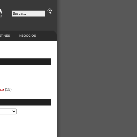
ETINES
NEGOCIOS
ico
(15)