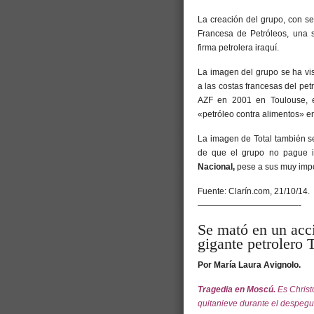
La creación del grupo, con s
Francesa de Petróleos, una s
firma petrolera iraquí.
La imagen del grupo se ha vist
a las costas francesas del pet
AZF en 2001 en Toulouse, e
«petróleo contra alimentos» en
La imagen de Total también s
de que el grupo no pague i
Nacional,
pese a sus muy impo
Fuente: Clarín.com, 21/10/14.
————————————-
Se mató en un acci
gigante petrolero T
Por María Laura Avignolo.
Tragedia en Moscú.
Es Chris
quitanieve durante el despegue.