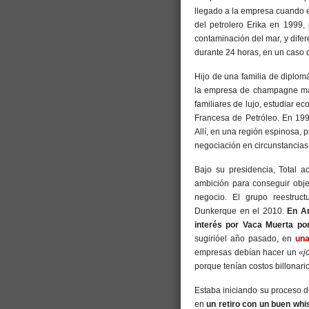
llegado a la empresa cuando e
del petrolero Erika en 1999, 
contaminación del mar, y difer
durante 24 horas, en un caso d
Hijo de una familia de diplomá
la empresa de champagne más
familiares de lujo, estudiar 
Francesa de Petróleo. En 1995
Allí, en una región espinosa, 
negociación en circunstancias m
Bajo su presidencia, Total a
ambición para conseguir obje
negocio. El grupo reestruct
Dunkerque en el 2010.
En Ar
interés por Vaca Muerta po
sugirióel año pasado, en
una
empresas debían hacer un
«j
porque tenían costos billonari
Estaba iniciando su proceso d
en
un retiro con un buen whi