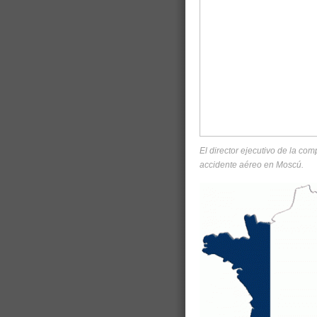
El director ejecutivo de la co
accidente aéreo en Moscú.