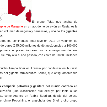
El grupo Total, que acaba de
ophe de Margerie
en un accidente de avión en Rusia, es
la
a
en volumen de negocio y beneficios, y
uno de los gigantes
as.
odos los continentes, Total tuvo en 2013 un volumen de
 de euros (245.000 millones de dólares), emplea a 100.000
 primera empresa francesa por la envergadura de sus
o fue muy alto el año pasado, con cerca de 10.800 millones
ucho tiempo líder en Francia por capitalización bursátil,
s del gigante farmacéutico Sanofi, que antiguamente fue
o.
a compañía petrolera y gasífera del mundo cotizada en
alización (una clasificación que excluye por tanto a las
as, como Aramco en Arabia Saudita), detrás del coloso
l chino Petrochina, el angloholandés Shell y otro grupo