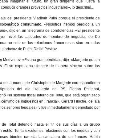
ba imaginar el futuro, un gran dirigente que ilustra la
conducir grandes proyectos industriales», lo describió..
je del presidente Vladimir Putin porque el presidente de
 diplomático consumado.
«Nosotros hemos perdido a un
ís», dijo en un telegrama de condolencias. «El presidente
ayor nivel las calidades de hombre de negocios de De
inua no solo en las relaciones franco rusas sino en todas
l portavoz de Putin, Dmitri Peskov.
ier Medvedev. «Es una gran pérdida», dijo. «Margerie era un
ís. El se expresaba siempre de manera sincera sobre las
ra de la muerte de Christophe de Margerie correspondieron
putado del ala izquierda del PS. Florian Philippot,
chó «el sistema fiscal interno de Total, que está organizado
céntimo de impuestos en Francia». Gerard Filoche, del ala
a «los señores feudales» y fue inmediatamente denostado por
 de Total defendió hasta el fin de sus días a
un grupo
 estilo
. Tenía excelentes relaciones con los medios y con
esos bigotes parecía la caricatura de un francés. Había