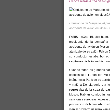
Francia pierde a uno de sus gr
Christophe de Margerie, el pre
accidente de avión en Moscú.
PARIS – «Gran Bigote» ha muert
presidente de la compañía d
accidente de avión en Moscu ,
aterrizaje de su avión Falcon
su conductor estaba borrac
capitanes de la industria
, co
Cuando todos los grandes pat
espectacular Fundación Vuit
imágenes a París de su accide
y mató a De Margerie y a los
regresaba de la casa de cam
Moscú. Habían comido juntos 
sanciones europeas. A pesar d
producción de hidrocarburos d
y en el proyecto gasífero Yamal