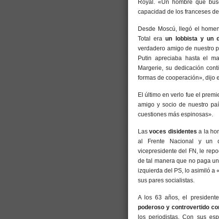
Royal. «Un hombre que busca
capacidad de los franceses de 
Desde Moscú, llegó el homena
Total era
un lobbista y un
verdadero amigo de nuestro pa
Putin apreciaba hasta el m
Margerie, su dedicación cont
formas de cooperación», dijo e
El último en verlo fue el prem
amigo y socio de nuestro pa
cuestiones más espinosas».
Las
voces disidentes
a la ho
al Frente Nacional y un di
vicepresidente del FN, le repo
de tal manera que no paga un 
izquierda del PS, lo asimiló 
sus pares socialistas.
A los 63 años, el presidente
poderoso y controvertido con
los periodistas. Con sus esp