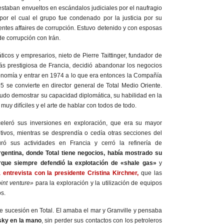
staban envueltos en escándalos judiciales por el naufragio
por el cual el grupo fue condenado por la justicia por su
entes affaires de corrupción. Estuvo detenido y con esposas
e corrupción con Irán.
ticos y empresarios, nieto de Pierre Taittinger, fundador de
 prestigiosa de Francia, decidió abandonar los negocios
economía y entrar en 1974 a lo que era entonces la Compañía
 se convierte en director general de Total Medio Oriente.
pudo demostrar su capacidad diplomática, su habilidad en la
uy difíciles y el arte de hablar con todos de todo.
celeró sus inversiones en exploración, que era su mayor
tivos, mientras se desprendía o cedía otras secciones del
uró sus actividades en Francia y cerró la refinería de
gentina, donde Total tiene negocios, había mostrado su
rque siempre defendió la explotación de «shale gas»
y
 entrevista con la presidente Cristina Kirchner,
que las
oint venture»
para la exploración y la utilización de equipos
os.
e sucesión en Total. El amaba el mar y Granville y pensaba
sky en la mano
, sin perder sus contactos con los petroleros