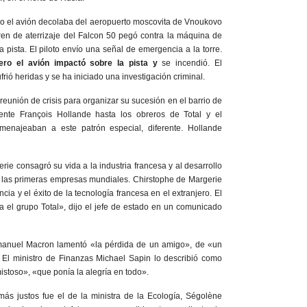
do el avión decolaba del aeropuerto moscovita de Vnoukovo
ren de aterrizaje del Falcon 50 pegó contra la máquina de
 pista. El piloto envío una señal de emergencia a la torre.
pero el avión impactó sobre la pista y
se incendió. El
rió heridas y se ha iniciado una investigación criminal.
eunión de crisis para organizar su sucesión en el barrio de
ente François Hollande hasta los obreros de Total y el
omenajeaban a este patrón especial, diferente. Hollande
ie consagró su vida a la industria francesa y al desarrollo
e las primeras empresas mundiales. Chirstophe de Margerie
cia y el éxito de la tecnología francesa en el extranjero. El
 el grupo Total», dijo el jefe de estado en un comunicado
anuel Macron lamentó «la pérdida de un amigo», de «un
. El ministro de Finanzas Michael Sapin lo describió como
istoso», «que ponía la alegría en todo».
s justos fue el de la ministra de la Ecología, Ségolène