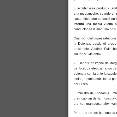
El accidente se produjo cuan
a la medianoche, cuando el t
sacar nieve que se cruzó en la
Intentó una media vuelta 
conductor de la maquina no suf
Cuando Total organizaba una r
la Defensa, desde el presid
presidente Vladimir Putin h
saludo su «talento» .
«El señor Christophe de Marger
de Total. La elevó al rango d
defendía con talento la excelen
tenía grandes ambiciones para
del Eliseo.
El ministro de Economía Emm
gran capitán de la industria»
era: «un gran personaje», «am
Pero uno de los homenajes má