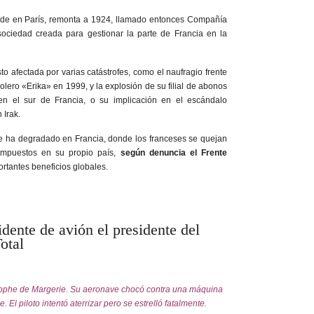
ede en París, remonta a 1924, llamado entonces Compañía
ociedad creada para gestionar la parte de Francia en la
o afectada por varias catástrofes, como el naufragio frente
rolero «Erika» en 1999, y la explosión de su filial de abonos
n el sur de Francia, o su implicación en el escándalo
 Irak.
e ha degradado en Francia, donde los franceses se quejan
mpuestos en su propio país,
según denuncia el Frente
rtantes beneficios globales.
dente de avión el presidente del
otal
tophe de Margerie. Su aeronave chocó contra una máquina
 El piloto intentó aterrizar pero se estrelló fatalmente.