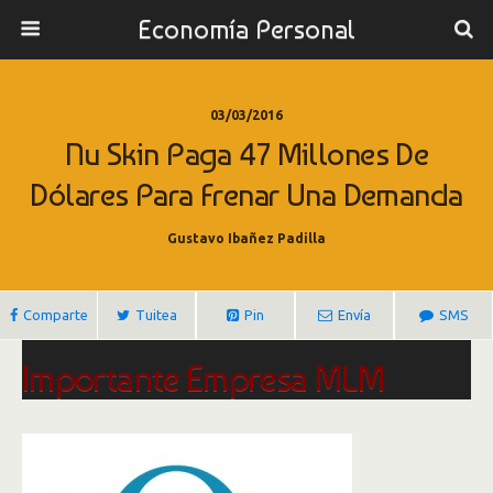
Economía Personal
03/03/2016
Nu Skin Paga 47 Millones De
Dólares Para Frenar Una Demanda
Gustavo Ibañez Padilla
Comparte
Tuitea
Pin
Envía
SMS
Importante Empresa MLM
Acuerda Pagar 47 Millones de
Dólares para Resolver una