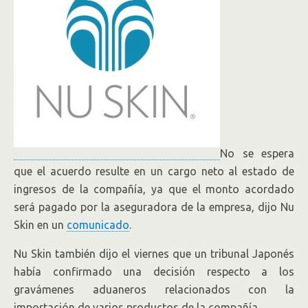
Demanda en su Contra
Según Reuters, “Nu Skin Enterprises Inc, una de las
mas importantes empresas de
network marketing
del
mundo, acordó pagar
47 millones de dólares
para
resolver una demanda que alega que la
compañía fabricante de productos para el cuidado
de la piel operó un esquema piramidal en China e
hizo declaraciones falsas y engañosas sobre sus
No se espera
operaciones en el país.
que el acuerdo resulte en un cargo neto al estado de
ingresos de la compañía, ya que el monto acordado
será pagado por la aseguradora de la empresa, dijo Nu
Skin en un
comunicado
.
Nu Skin también dijo el viernes que un tribunal Japonés
había confirmado una decisión respecto a los
gravámenes aduaneros relacionados con la
importación de varios productos de la compañía.