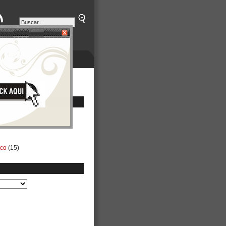
ETINES
NEGOCIOS
ico
(15)