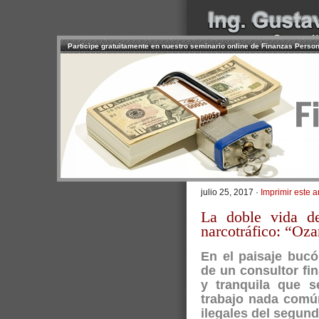
Participe gratuitamente en nuestro seminario online de Finanzas Perso
INICIO
SERVICIOS
PR
CONTACTO
USUARIO
>
Inicio
/
Artículos
/ Ozark, el prin
Ozark, el principa
julio 25, 2017 ·
Imprimir este a
La doble vida de
narcotráfico: “Oza
En el paisaje bucól
de un consultor fi
y tranquila que s
trabajo nada común
ilegales del segund