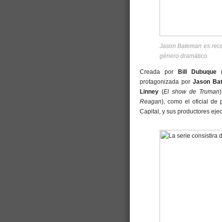
Jason Bateman es reco
género dramático.
Creada por
Bill Dubuque
protagonizada por
Jason Ba
Linney
(
El show de Truman
Reagan
), como el oficial de 
Capital, y sus productores eje