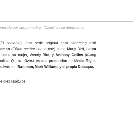
nocido por sus comedias: “Ozark” es su debut en el
(
El contable
), esta serie original para
streaming
está
teman
(
Cómo acabar con tu jefe
) como Marty Bird,
Laura
) como su mujer, Wendy Bird, y
Anthony Collins
(
Killing
policía Qieroz.
Ozark
es una producción de Media Rights
cutivos son
Bateman, Mark Williams y el propio Dubuque.