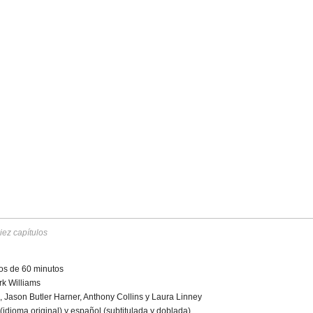
iez capítulos
os de 60 minutos
rk Williams
 Jason Butler Harner, Anthony Collins y Laura Linney
(idioma original) y español (subtitulada y doblada)