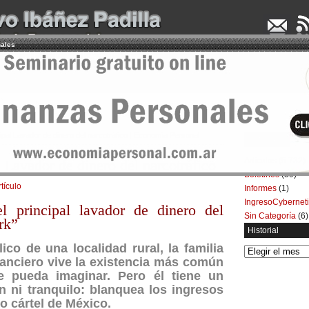
nales
UDENCIA APLICADA
SEMINARIOS
LA CONSULTORA
ARTÍCULOS
BOL
cipal Lavador de dinero del narcotráfico | Economía Personal
Categorías
Artículos
(5.732)
l Lavador de dinero del narcotráfico
Boletines
(39)
rtículo
Informes
(1)
IngresoCybernet
l principal lavador de dinero del
Sin Categoría
(6)
rk”
Historial
ico de una localidad rural, la familia
Historial
nanciero vive la existencia más común
e pueda imaginar. Pero él tiene un
 ni tranquilo: blanquea los ingresos
o cártel de México.