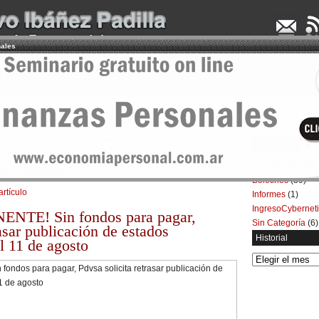
nales
UDENCIA APLICADA
SEMINARIOS
LA CONSULTORA
ARTÍCULOS
BOL
e del default | Economía Personal
Categorías
Artículos
(5.732)
el default
Boletines
(39)
artículo
Informes
(1)
IngresoCybernet
NTE! Sin fondos para pagar,
Sin Categoría
(6)
rasar publicación de estados
Historial
el 11 de agosto
Historial