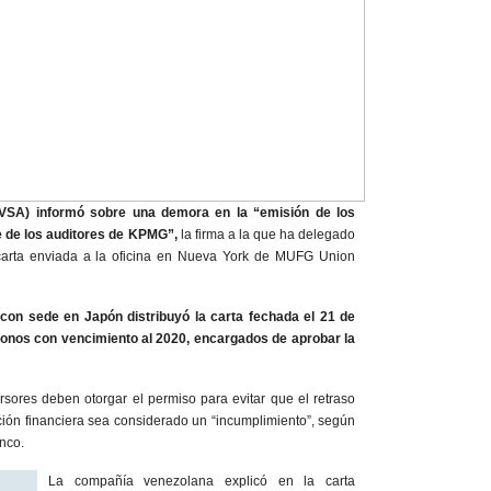
VSA) informó sobre una demora en la “emisión de los
e de los auditores de KPMG”,
la firma a la que ha delegado
carta enviada a la oficina en Nueva York de MUFG Union
on sede en Japón distribuyó la carta fechada el 21 de
 bonos con vencimiento al 2020, encargados de aprobar la
sores deben otorgar el permiso para evitar que el retraso
ación financiera sea considerado un “incumplimiento”, según
anco.
La compañía venezolana explicó en la carta