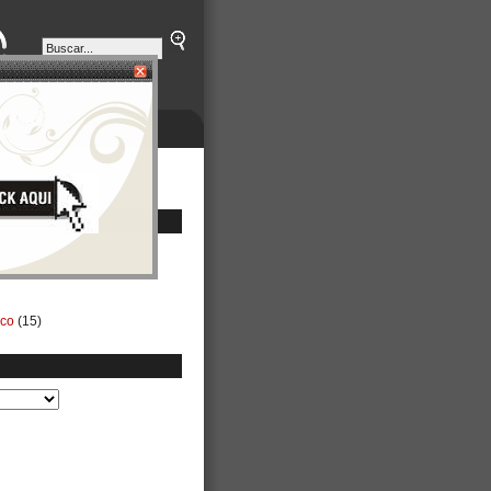
ETINES
NEGOCIOS
ico
(15)