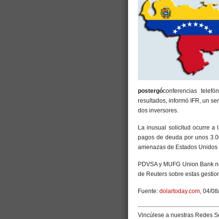
postergó
conferencias telefó
resultados, informó IFR, un se
dos inversores.
La inusual solicitud ocurre 
pagos de deuda por unos 3.000
amenazas de Estados Unidos d
PDVSA y MUFG Union Bank no r
de Reuters sobre estas gestio
Fuente:
dolartoday.com
, 04/08
Vincúlese a nuestras Redes So