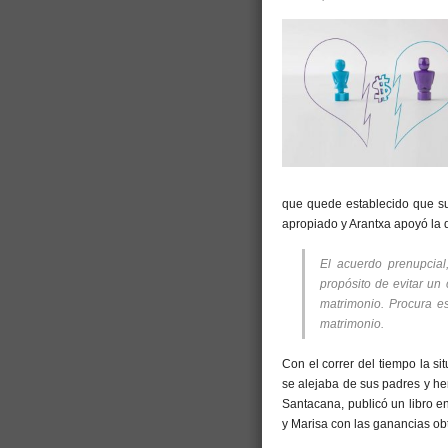
que quede establecido que su
apropiado y Arantxa apoyó la 
El acuerdo prenupcial
propósito de evitar un c
matrimonio. Procura es
matrimonio.
Con el correr del tiempo la s
se alejaba de sus padres y he
Santacana, publicó un libro e
y Marisa con las ganancias obt