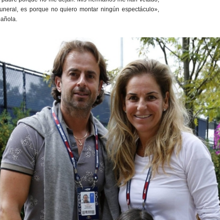
funeral, es porque no quiero montar ningún espectáculo»,
pañola.