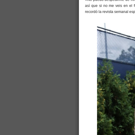
así que si no me veis en el 
recordó la revista semanal es