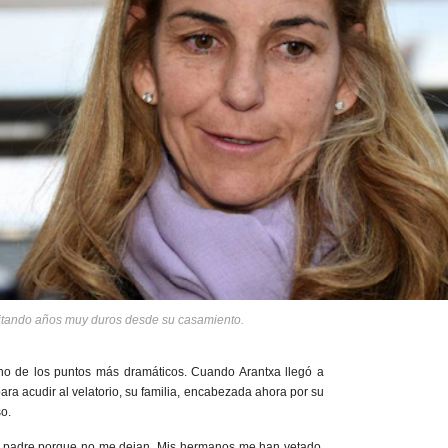
sitando años muy duros desde su casamiento.
no de los puntos más dramáticos. Cuando Arantxa llegó a
ara acudir al velatorio, su familia, encabezada ahora por su
o.
padre porque no me dejan. Mis hermanos me han vetado,