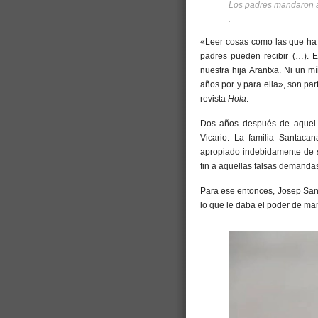
Los padres mandaron a 
.
«Leer cosas como las que ha 
padres pueden recibir (…). E
nuestra hija Arantxa. Ni un m
años por y para ella», son pa
revista
Hola
.
Dos años después de aquel e
Vicario. La familia Santacan
apropiado indebidamente de s
fin a aquellas falsas demandas
Para ese entonces, Josep Sant
lo que le daba el poder de man