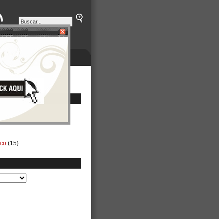
ETINES
NEGOCIOS
ico
(15)