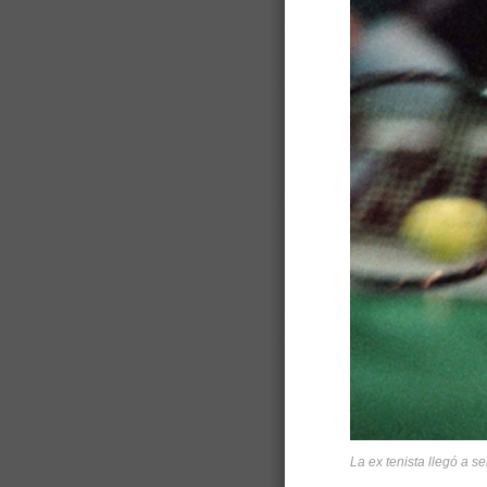
La ex tenista llegó a 
.