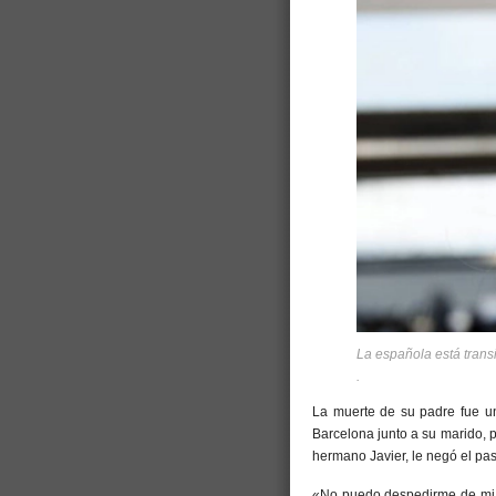
La española está tran
.
La muerte de su padre fue u
Barcelona junto a su marido, p
hermano Javier, le negó el pas
«No puedo despedirme de mi 