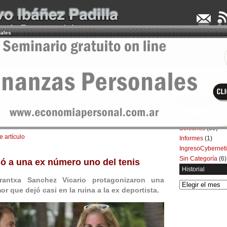
nales
UDENCIA APLICADA
SEMINARIOS
LA CONSULTORA
ARTÍCULOS
BOL
una por no firmar un acuerdo prenupcial | Economía Personal
Categorías
Artículos
(5.732)
por no firmar un acuerdo prenupcial
Boletines
(39)
e artículo
Informes
(1)
IngresoCybernet
Sin Categoría
(6)
ió a una ex número uno del tenis
Historial
antxa Sanchez Vicario protagonizaron una
Historial
or que dejó casi en la ruina a la ex deportista.