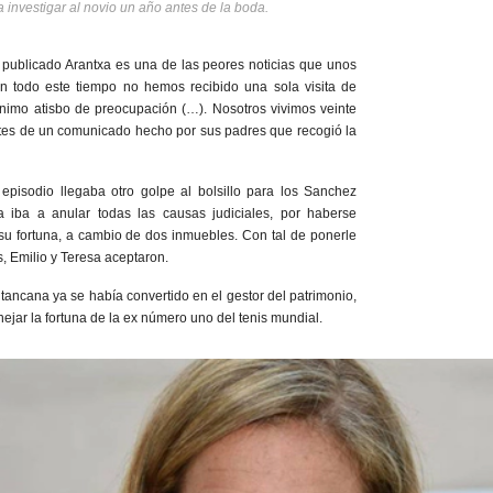
investigar al novio un año antes de la boda.
publicado Arantxa es una de las peores noticias que unos
n todo este tiempo no hemos recibido una sola visita de
ínimo atisbo de preocupación (…). Nosotros vivimos veinte
rtes de un comunicado hecho por sus padres que recogió la
pisodio llegaba otro golpe al bolsillo para los Sanchez
a iba a anular todas las causas judiciales, por haberse
u fortuna, a cambio de dos inmuebles. Con tal de ponerle
, Emilio y Teresa aceptaron.
ancana ya se había convertido en el gestor del patrimonio,
ejar la fortuna de la ex número uno del tenis mundial.