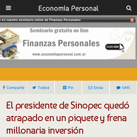
Economía Personal
te en nuestro seminario online de Finanzas Personales
21/07/2017
Santa Cruz: Por Un Piquete Sinopec
Frena Inversión Millonaria
Gustavo Ibañez Padilla
Comparte
Tuitea
Pin
Envía
SMS
El presidente de Sinopec quedó
atrapado en un piquete y frena
millonaria inversión