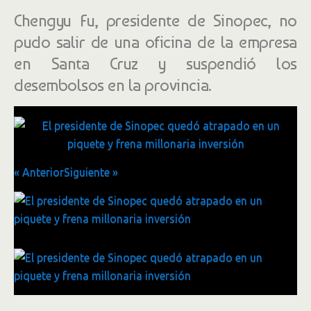
Chengyu Fu, presidente de Sinopec, no
pudo salir de una oficina de la empresa
en Santa Cruz y suspendió los
desembolsos en la provincia.
« Anterior
Siguiente »