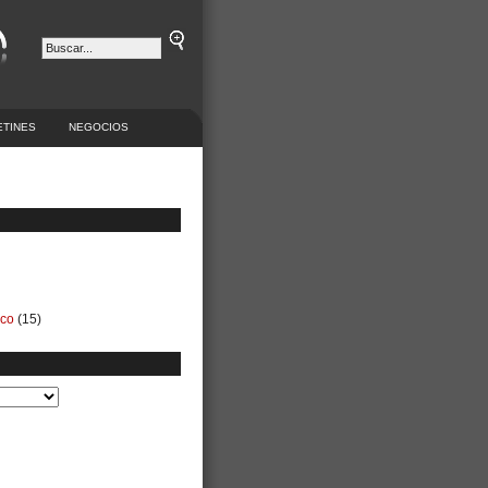
ETINES
NEGOCIOS
ico
(15)