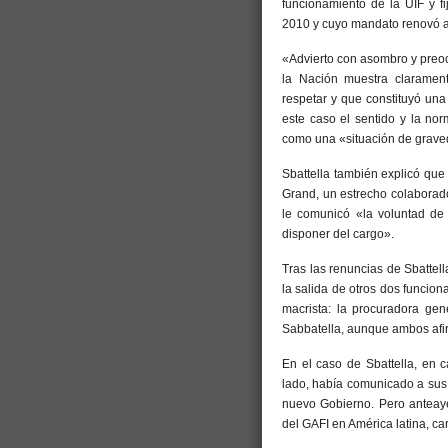
funcionamiento de la UIF y f
2010 y cuyo mandato renovó a
«Advierto con asombro y preoc
la Nación muestra claramen
respetar y que constituyó una
este caso el sentido y la norm
como una «situación de graved
Sbattella también explicó que
Grand, un estrecho colaborado
le comunicó «la voluntad de
disponer del cargo».
Tras las renuncias de Sbattel
la salida de otros dos funcio
macrista: la procuradora gene
Sabbatella, aunque ambos afi
En el caso de Sbattella, en 
lado, había comunicado a sus 
nuevo Gobierno. Pero anteaye
del GAFI en América latina, c