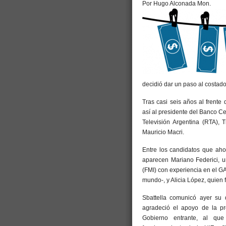
Por Hugo Alconada Mon.
decidió dar un paso al costado
Tras casi seis años al frente
así al presidente del Banco Ce
Televisión Argentina (RTA), 
Mauricio Macri.
Entre los candidatos que aho
aparecen Mariano Federici, u
(FMI) con experiencia en el GA
mundo-, y Alicia López, quien f
Sbattella comunicó ayer su 
agradeció el apoyo de la pre
Gobierno entrante, al qu