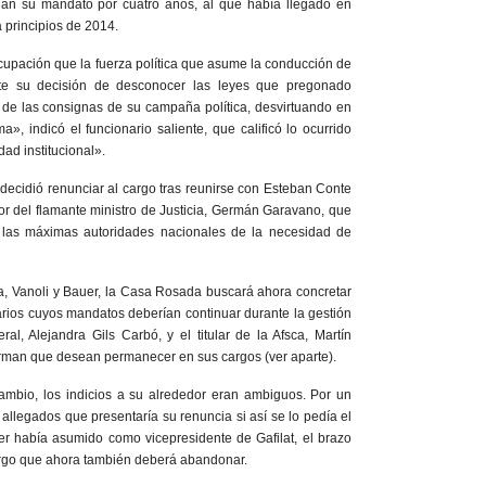
ijan su mandato por cuatro años, al que había llegado en
 principios de 2014.
upación que la fuerza política que asume la conducción de
te su decisión de desconocer las leyes que pregonado
 de las consignas de su campaña política, desvirtuando en
a», indicó el funcionario saliente, que calificó lo ocurrido
ad institucional».
 decidió renunciar al cargo tras reunirse con Esteban Conte
r del flamante ministro de Justicia, Germán Garavano, que
 las máximas autoridades nacionales de la necesidad de
la, Vanoli y Bauer, la Casa Rosada buscará ahora concretar
narios cuyos mandatos deberían continuar durante la gestión
ral, Alejandra Gils Carbó, y el titular de la Afsca, Martín
rman que desean permanecer en sus cargos (ver aparte).
cambio, los indicios a su alrededor eran ambiguos. Por un
allegados que presentaría su renuncia si así se lo pedía el
r había asumido como vicepresidente de Gafilat, el brazo
argo que ahora también deberá abandonar.