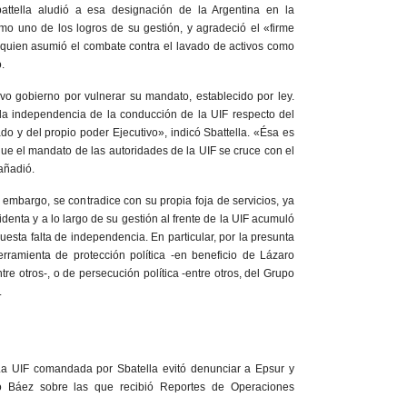
attella aludió a esa designación de la Argentina en la
omo uno de los logros de su gestión, y agradeció el «firme
«quien asumió el combate contra el lavado de activos como
.
uevo gobierno por vulnerar su mandato, establecido por ley.
la independencia de la conducción de la UIF respecto del
do y del propio poder Ejecutivo», indicó Sbattella. «Ésa es
que el mandato de las autoridades de la UIF se cruce con el
añadió.
 embargo, se contradice con su propia foja de servicios, ya
denta y a lo largo de su gestión al frente de la UIF acumuló
esta falta de independencia. En particular, por la presunta
erramienta de protección política -en beneficio de Lázaro
re otros-, o de persecución política -entre otros, del Grupo
.
La UIF comandada por Sbatella evitó denunciar a Epsur y
o Báez sobre las que recibió Reportes de Operaciones