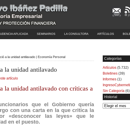
UDENCIA APLICADA
SEMINARIOS
LA CONSULTORA
ARTÍCULOS
BOL
nció a la unidad antilavado | Economía Personal
Categorías
Artículos
(5.732)
 a la unidad antilavado
Boletines
(39)
este artículo
Informes
(1)
IngresoCybernet
a la unidad antilavado con críticas a
Sin Categoría
(6)
Historial
uncionarios que el Gobierno quería
Historial
rgo con una carta en la que critica la
 por «desconocer las leyes» que le
dad en el puesto.