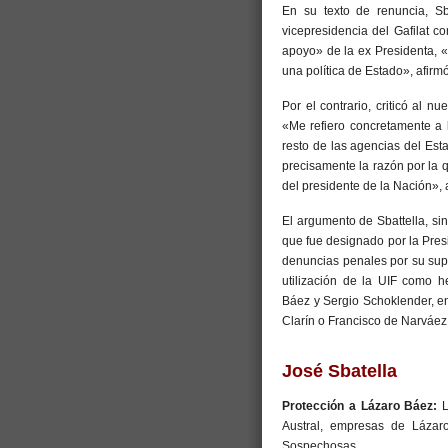
En su texto de renuncia, Sb
vicepresidencia del Gafilat c
apoyo» de la ex Presidenta, 
una política de Estado», afirmó
Por el contrario, criticó al n
«Me refiero concretamente a 
resto de las agencias del Esta
precisamente la razón por la 
del presidente de la Nación», 
El argumento de Sbattella, sin
que fue designado por la Presi
denuncias penales por su supu
utilización de la UIF como h
Báez y Sergio Schoklender, ent
Clarín o Francisco de Narváez
José Sbatella
Protección a Lázaro Báez:
Austral, empresas de Lázar
Sospechosas.