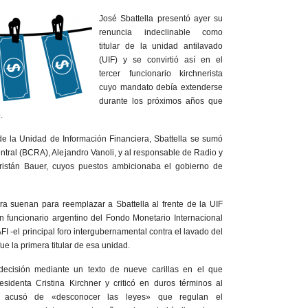
José Sbattella presentó ayer su
renuncia indeclinable como
titular de la unidad antilavado
(UIF) y se convirtió así en el
tercer funcionario kirchnerista
cuyo mandato debía extenderse
durante los próximos años que
.
 de la Unidad de Información Financiera, Sbattella se sumó
ntral (BCRA), Alejandro Vanoli, y al responsable de Radio y
Tristán Bauer, cuyos puestos ambicionaba el gobierno de
ra suenan para reemplazar a Sbattella al frente de la UIF
n funcionario argentino del Fondo Monetario Internacional
FI -el principal foro intergubernamental contra el lavado del
ue la primera titular de esa unidad.
decisión mediante un texto de nueve carillas en el que
sidenta Cristina Kirchner y criticó en duros términos al
e acusó de «desconocer las leyes» que regulan el