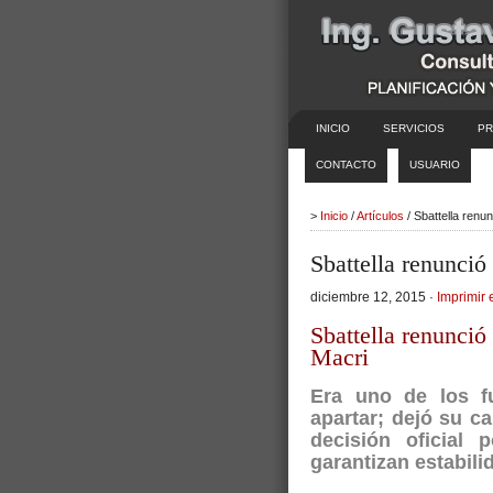
INICIO
SERVICIOS
PR
CONTACTO
USUARIO
>
Inicio
/
Artículos
/ Sbattella renu
Sbattella renunció
diciembre 12, 2015 ·
Imprimir 
Sbattella renunció 
Macri
Era uno de los f
apartar; dejó su ca
decisión oficial
garantizan estabili