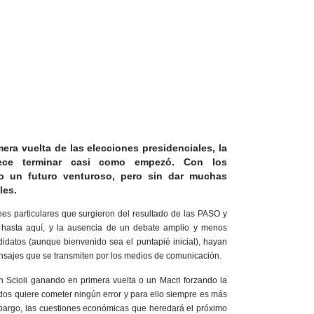
era vuelta de las elecciones presidenciales, la
rece terminar casi como empezó. Con los
o un futuro venturoso, pero sin dar muchas
les.
es particulares que surgieron del resultado de las PASO y
s hasta aquí, y la ausencia de un debate amplio y menos
idatos (aunque bienvenido sea el puntapié inicial), hayan
nsajes que se transmiten por los medios de comunicación.
e un Scioli ganando en primera vuelta o un Macri forzando la
os quiere cometer ningún error y para ello siempre es más
embargo, las cuestiones económicas que heredará el próximo