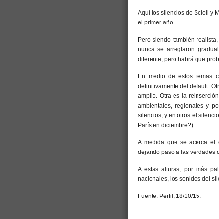
Aquí los silencios de Scioli y 
el primer año.
Pero siendo también realista, 
nunca se arreglaron gradua
diferente, pero habrá que prob
En medio de estos temas cl
definitivamente del default. O
amplio. Otra es la reinserció
ambientales, regionales y p
silencios, y en otros el silen
París en diciembre?).
A medida que se acerca el 
dejando paso a las verdades 
A estas alturas, por más pal
nacionales, los sonidos del si
Fuente: Perfil, 18/10/15.
.