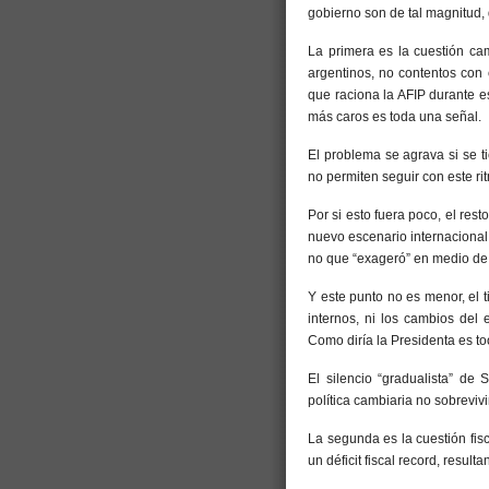
gobierno son de tal magnitud, 
La primera es la cuestión ca
argentinos, no contentos con 
que raciona la AFIP durante 
más caros es toda una señal.
El problema se agrava si se t
no permiten seguir con este r
Por si esto fuera poco, el rest
nuevo escenario internacional y
no que “exageró” en medio de su
Y este punto no es menor, el t
internos, ni los cambios del e
Como diría la Presidenta es t
El silencio “gradualista” de 
política cambiaria no sobrevivi
La segunda es la cuestión fisc
un déficit fiscal record, resulta