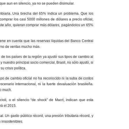
que aun en silencio, ya no se pueden disimular.
mbiaria. Una brecha del 65% indica un problema. Que los
comprar los casi 5000 millones de dólares a precio oficial,
este año, quieran comprar más dólares, pagándolos un 65%
iene en cuenta que las reservas líquidas del Banco Central
itmo de ventas mucho más.
o de los países de la región ya ajustó sus tipos de cambio al
 nuestro principal socio comercial, Brasil, no sólo ajustó, si
 crisis política.
ipo de cambio oficial no ha reconocido ni la suba de costos
scenario internacional, ni la fuerte devaluación brasileña.
oo much.
Scioli, o el silencio “de shock” de Macri, indican que esta
rá el 2015.
al. Un gasto público récord, una presión tributaria récord, y
n insostenibles.