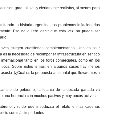
Macri son gradualistas y ciertamente realistas, al menos para
mirando la historia argentina, los problemas inflacionarios
lmente. Eso no quiere decir que esta vez no pueda ser
arlo.
aves, surgen cuestiones complementarias. Una es salir
tra es la necesidad de recomponer infraestructura en sentido
n internacional tanto en los foros comerciales, como en los
olíticos. Sobre estos temas, en algunos casos hay menos
cio asusta. (¿Cuál es la propuesta ambiental que llevaremos a
cambio de gobierno, la letanía de la década ganada va
de una herencia con muchos pasivos y muy pocos activos.
abrerío y ruido que introduzca el relato en las cadenas
lencio son más importantes.