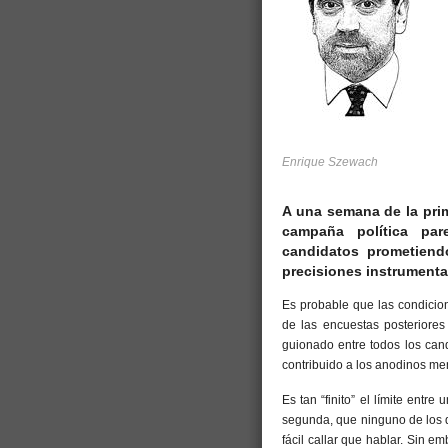
Enrique Szewach
A una semana de la prim
campaña política pa
candidatos prometiend
precisiones instrumenta
Es probable que las condicion
de las encuestas posteriore
guionado entre todos los cand
contribuido a los anodinos me
Es tan “finito” el límite entr
segunda, que ninguno de los d
fácil callar que hablar. Sin 