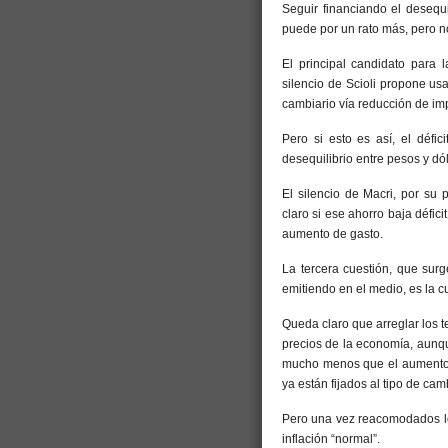
Seguir financiando el desequi
puede por un rato más, pero 
El principal candidato para 
silencio de Scioli propone us
cambiario vía reducción de im
Pero si esto es así, el défic
desequilibrio entre pesos y dól
El silencio de Macri, por su 
claro si ese ahorro baja défic
aumento de gasto.
La tercera cuestión, que surg
emitiendo en el medio, es la cu
Queda claro que arreglar los t
precios de la economía, aunqu
mucho menos que el aumento e
ya están fijados al tipo de camb
Pero una vez reacomodados los
inflación “normal”.