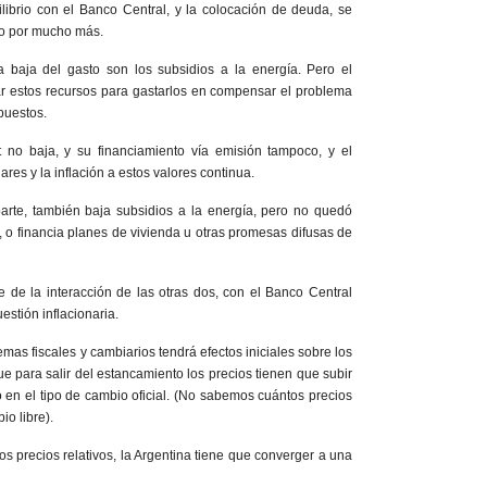
librio con el Banco Central, y la colocación de deuda, se
no por mucho más.
la baja del gasto son los subsidios a la energía. Pero el
ar estos recursos para gastarlos en compensar el problema
puestos.
it no baja, y su financiamiento vía emisión tampoco, y el
ares y la inflación a estos valores continua.
parte, también baja subsidios a la energía, pero no quedó
it, o financia planes de vivienda u otras promesas difusas de
e de la interacción de las otras dos, con el Banco Central
estión inflacionaria.
emas fiscales y cambiarios tendrá efectos iniciales sobre los
e para salir del estancamiento los precios tienen que subir
n el tipo de cambio oficial. (No sabemos cuántos precios
io libre).
 precios relativos, la Argentina tiene que converger a una