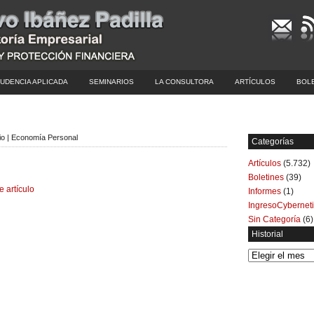
UDENCIA APLICADA
SEMINARIOS
LA CONSULTORA
ARTÍCULOS
BOL
dio | Economía Personal
Categorías
Artículos
(5.732)
Boletines
(39)
e artículo
Informes
(1)
IngresoCybernet
Sin Categoría
(6)
Historial
Historial