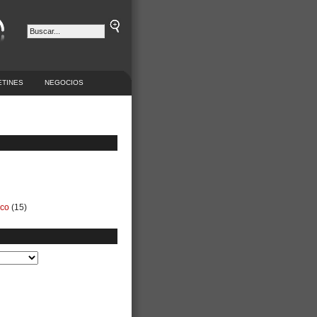
ETINES
NEGOCIOS
ico
(15)