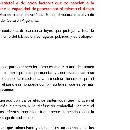
esterol o de otros factores que se asocian a la
iene la capacidad de generar por sí mismo el riesgo
Nacion la doctora Verónica Schoj, directora ejecutiva de
 del Corazón-Argentina.
importancia de sancionar leyes que protejan a toda la
l humo del tabaco en los lugares públicos y de trabajo.»
entos para comprender cómo es que el humo del tabaco
I, existen hipótesis que cuentan ya con evidencias a su
eriza por la resistencia a la insulina, fenómeno por el
or el páncreas no puede cumplir su tarea, que es permitir
s células.
ionado con varios efectos sistémicos, que incluyen el
ación sistémica y la disfunción endotelial -resume el
stos efectos han sido fuertemente asociados con la
 riesgo de diabetes.»
ias que tabaquismo y diabetes es un combo letal: las