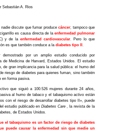
r
Sebastián A. Rios
 nadie discute que fumar produce
cáncer
; tampoco que
 cigarrillo es causa directa de la
enfermedad pulmonar
) y de la
enfermedad cardiovascular
. Pero lo que
ión es que también conduce a la
diabetes tipo II
.
 demostrado por un amplio estudio conducido por
la de Medicina de Harvard, Estados Unidos. El estudio
 de gran implicancia para la salud pública: el humo del
 de riesgo de diabetes para quienes fuman, sino también
o en forma pasiva.
ctivo que siguió a 100.526 mujeres durante 24 años,
pasiva al humo de tabaco y el tabaquismo activo están
s con el riesgo de desarrollar diabetes tipo II», puede
del estudio publicado en
Diabetes Care
, la revista de la
abetes, de Estados Unidos.
ue el tabaquismo es un factor de riesgo de diabetes
que puede causar la enfermedad sin que medie un