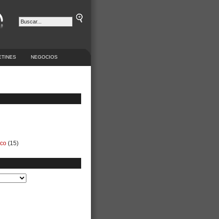
ETINES
NEGOCIOS
ico
(15)