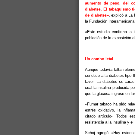
aumento de peso, del col
diabetes. El tabaquismo t
de diabetes»
, explicó a La 
la Fundación Interamericana
«Este estudio confirma la 
población de la exposición a
Un combo letal
Aunque todavía faltan elem
conduce a la diabetes tipo I
favor. La diabetes se caract
cual la insulina producida p
que la glucosa ingrese en la
«Fumar tabaco ha sido relac
estrés oxidativo, la inflam
citado artículo-. Todos e
resistencia a la insulina y el
Schoj agregó: «Hay evidenc