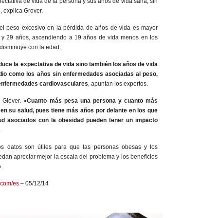
ectativa de vida de la persona y sus años de vida sana, sin
 explica Grover.
del peso excesivo en la pérdida de años de vida es mayor
0 y 29 años, ascendiendo a 19 años de vida menos en los
disminuye con la edad.
duce la expectativa de vida sino también los años de vida
udio como los años sin enfermedades asociadas al peso,
y enfermedades cardiovasculares
, apuntan los expertos.
a Glover.
«Cuanto más pesa una persona y cuanto más
 en su salud, pues tiene más años por delante en los que
ud asociados con la obesidad pueden tener un impacto
.
tos datos son útiles para que las personas obesas y los
edan apreciar mejor la escala del problema y los beneficios
».
o.com/es
– 05/12/14