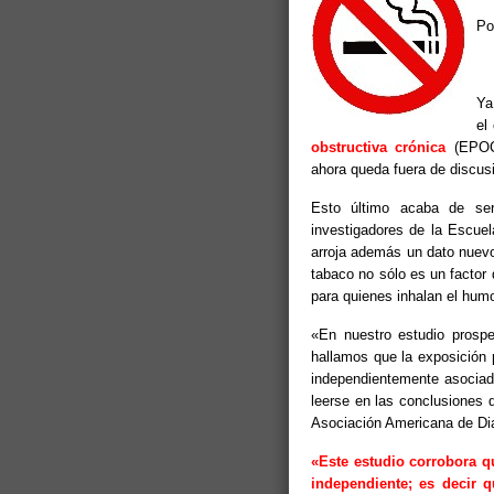
Po
Ya
el
obstructiva crónica
(EPOC
ahora queda fuera de discus
Esto último acaba de ser
investigadores de la Escue
arroja además un dato nuevo,
tabaco no sólo es un factor
para quienes inhalan el hum
«En nuestro estudio prospe
hallamos que la exposición 
independientemente asociado
leerse en las conclusiones 
Asociación Americana de Di
«Este estudio corrobora q
independiente; es decir 