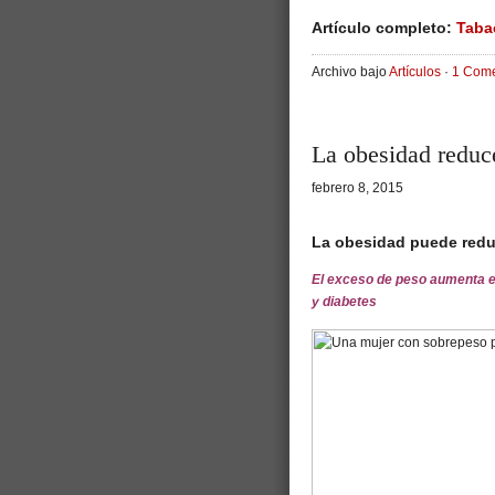
Artículo completo:
Taba
Archivo bajo
Artículos
·
1 Come
La obesidad reduce
febrero 8, 2015
La obesidad puede reduc
El exceso de peso aumenta e
y diabetes