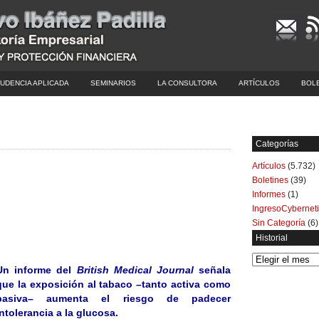
UDENCIA APLICADA
SEMINARIOS
LA CONSULTORA
ARTÍCULOS
BOL
Categorías
Artículos
(5.732)
Boletines
(39)
Informes
(1)
IngresoCybernet
Sin Categoría
(6)
Historial
Historial
Un informe del
British Medical Journal
señala
que la exposición al tabaco –tanto activa como
pasiva– aumenta el riesgo de padecer
intolerancia a la glucosa.