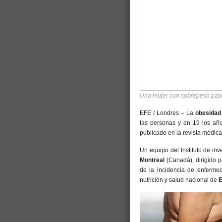
Una mujer con sobrepeso pas
EFE / Londres – La
obesidad
las personas y en 19 los añ
publicado en la revista médic
Un equipo del Instituto de inv
Montreal
(Canadá), dirigido p
de la incidencia de enferme
nutrición y salud nacional de
E