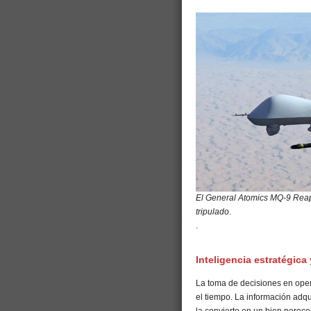
El General Atomics MQ-9 Reap
tripulado
.
.
Inteligencia estratégica
La toma de decisiones en oper
el tiempo. La información adq