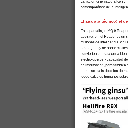
La ficción cinematográfica ilu
contemporáneo de la inteligenc
El aparato técnico: el 
En la pantalla, el MQ-9 Reaper 
abstracción: el Reaper es un
misiones de inteligencia, vigi
prolongado y de portar misile
convierten en plataforma idea
electro-ópticos y capacidad d
de información, pero también es
horas facilita la decisión de 
luego cálculos humanos sobre 