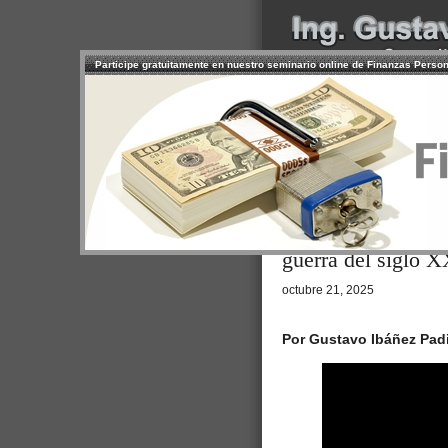
Participe gratuitamente en nuestro seminario online de Finanzas Perso
INICIO
SERVICIOS
PR
CONTACTO
USUARIO
Browse >
Home
/
Ojo en el cielo: in
guerra del siglo X
octubre 21, 2025
Por Gustavo Ibáñez Padi