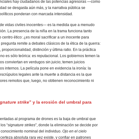
tenciales hay ciudadanos de las potencias agresoras —como
idad se desgasta aún más, y la narrativa pública se
 políticos ponderan con marcada intensidad.
 de vidas civiles inocentes— es la medida que a menudo
ción. La presencia de la niña en la trama funciona tanto
centro ético: ¿es moral sacrificar a un inocente para
 pregunta remite a debates clásicos de la ética de la guerra:
 proporcionalidad, distinción y última ratio. En la práctica
 no es sólo teórica: es reputacional. Los gobiernos temen la
os conviertan en verdugos sin juicio; temen juicios
cos internos. La película pone en evidencia la ironía: la
crúpulos legales ante la muerte a distancia es la que
res remotos que, luego, no obtienen reconocimiento ni
ignature strike
” y la erosión del umbral para
entadas al programa de drones es la baja de umbral que
los “
signature strikes
”, donde la eliminación se decide por
 conocimiento nominal del individuo.
Ojo en el cielo
certeza absoluta rara vez existe, y confiar en patrones