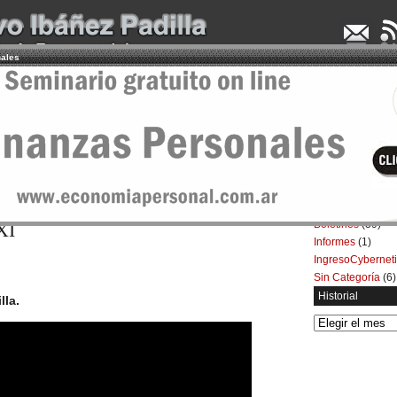
nales
UDENCIA APLICADA
SEMINARIOS
LA CONSULTORA
ARTÍCULOS
BOL
Categorías
Artículos
(5.732)
teligencia, geopolítica y ética en la
Boletines
(39)
XI
Informes
(1)
IngresoCybernet
Sin Categoría
(6)
Historial
lla.
Historial