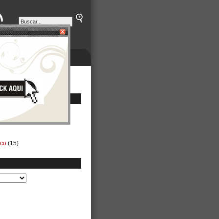
ETINES
NEGOCIOS
ico
(15)