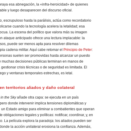
ubraya esa abnegación, la «infra-heroicidad» de quienes
izable y luego desaparecen del discurso oficial.
co, escrupuloso hasta la parálisis, actúa como recordatorio
plicarse cuando la tecnología acelera la letalidad; esa
ocua. La escena del político que valora más su imagen
n ataque anticipado ofrece una lectura implacable: la
casos, puede ser menos apta para resolver dilemas
pia cadena militar. Aquí cabe retomar el
Principio de Peter
:
personas suelen ser promovidas hasta alcanzar un puesto
 y muchas decisiones públicas terminan en manos de
gestionar crisis técnicas o de seguridad es limitada. El
ego y ventanas temporales estrechas, es letal.
en territorios aliados y daño colateral
in the Sky
añade otra capa: se ejecuta en un país
 pero donde intervenir implica tensiones diplomáticas y
de un Estado amigo para eliminar a combatientes que operan
e obligaciones legales y políticas: notificar, coordinar, y, en
to. La película explora la paradoja: los aliados pueden ser
donde la acción unilateral erosiona la confianza. Además,