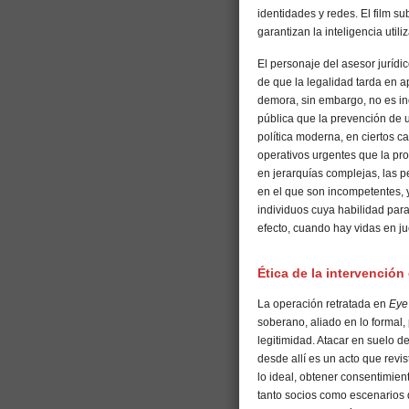
identidades y redes. El film s
garantizan la inteligencia util
El personaje del asesor jurídi
de que la legalidad tarda en a
demora, sin embargo, no es in
pública que la prevención de u
política moderna, en ciertos 
operativos urgentes que la pro
en jerarquías complejas, las 
en el que son incompetentes,
individuos cuya habilidad para 
efecto, cuando hay vidas en ju
Ética de la intervención 
La operación retratada en
Eye 
soberano, aliado en lo formal,
legitimidad. Atacar en suelo 
desde allí es un acto que revist
lo ideal, obtener consentimien
tanto socios como escenarios 