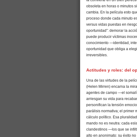
la convierte en un bien perec
obsoleta en horas o minutos si e
cambia. En la película esto que
proceso donde cada minuto es 
versus vidas puestas en riesgo
oportunidad”: demorar la acció
puede producir víctimas inocent
conocimiento —identidad, int
oportunidad que obliga a eleg
irreversibles.
Actitudes y roles: del op
Una de las virtudes de la pelí
(Helen Mirren) encarna la mira
agentes de campo —el somalí,
arriesgan su vida para recabar
personifican la tensión emocion
parálisis normativa; el primer
cálculo político. Esa pluralid
mando no es neutra: cada eslab
clandestinos —los que se infil
alto en anonimato: su éxito n