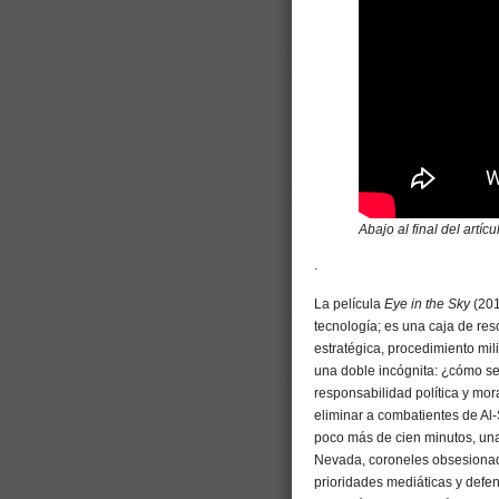
Abajo al final del artíc
.
La película
Eye in the Sky
(201
tecnología; es una caja de re
estratégica, procedimiento mil
una doble incógnita: ¿cómo se
responsabilidad política y mor
eliminar a combatientes de A
poco más de cien minutos, una
Nevada, coroneles obsesionados
prioridades mediáticas y defe