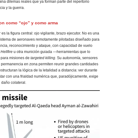
mina dilemas reales que ya forman parte del repertorio
ia y la guerra.
dron como “ojo” y como arma
es la figura central: ojo vigilante, brazo ejecutor. No es una
 sistema de aeronaves remotamente pilotadas diseñado para
lancia, reconocimiento y ataque, con capacidad de vuelo
s
Hellfire
u otra munición guiada —herramientas que lo
l para misiones de
targeted killing
. Su autonomía, sensores
e permanencia en zona permiten reunir grandes cantidades
tructuran la lógica de la letalidad a distancia: ver durante
matar con una frialdad numérica que, paradójicamente, exige
daño colateral.