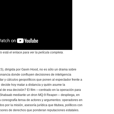
ulo está el enlace para ver la película completa.
5), dirigida por Gavin Hood, no es sólo un drama sobre
sonancia donde confluyen decisiones de inteligencia
itar y cálculos geopolíticos que ponen al espectador frente a
 decide hoy matar a distancia y quién asume la
al de esa decisión? El film —centrado en la operación para
l-Shabaab mediante un dron MQ-9 Reaper— despliega, en
 coreografía tensa de actores y argumentos: operadores en
 por la misión, asesoría jurídica que titubea, políticos con
nsores de derechos que ponderan reputaciones estatales.