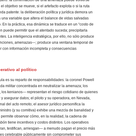
edero: la confirmación de una amenaza puede volverse
l objetivo se mueve, si el artefacto explota o si la ruta
da patente: la deliberación política y jurídica demora un
una variable que altera el balance de vidas salvadas
. En la práctica, esa dinámica se traduce en un “costo de
n puede permitir que el atentado suceda; precipitarla
es. La inteligencia estratégica, por ello, no sólo produce
enciones, amenazas—; produce una ventana temporal de
ir con información incompleta y consecuencias
erativo al político
cula es su reparto de responsabilidades: la coronel Powell
da militar concentrada en neutralizar la amenaza; los
 los kenianos— representan el riesgo cotidiano de quienes
 y asegurar datos; el piloto y su operadora, en Nevada,
al del acto remoto; el asesor jurídico personifica la
 ministro (y su comitiva) exhibe una mezcla de banalidad y
ad permite observar cómo, en la realidad, la cadena de
ón tiene incentivos y costos distintos. Los operativos
tran, testifican, arriesgan— a menudo pagan el precio más
o es celebrable públicamente sin comprometer sus