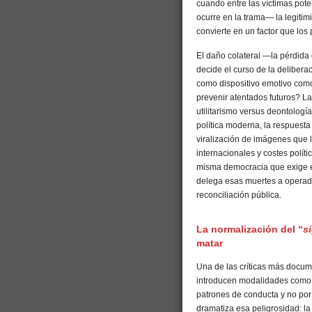
cuando entre las víctimas po
ocurre en la trama— la legitim
convierte en un factor que los
El daño colateral —la pérdida
decide el curso de la delibera
como dispositivo emotivo como 
prevenir atentados futuros? La
utilitarismo versus deontología,
política moderna, la respuesta
viralización de imágenes que l
internacionales y costes políti
misma democracia que exige es
delega esas muertes a operado
reconciliación pública.
La normalización del “
s
matar
Una de las críticas más docum
introducen modalidades como 
patrones de conducta y no por
dramatiza esa peligrosidad: la 