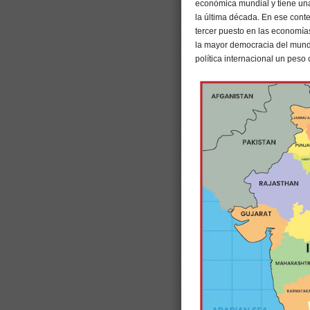
económica mundial y tiene un
la última década. En ese contex
tercer puesto en las economías 
la mayor democracia del mundo 
política internacional un peso