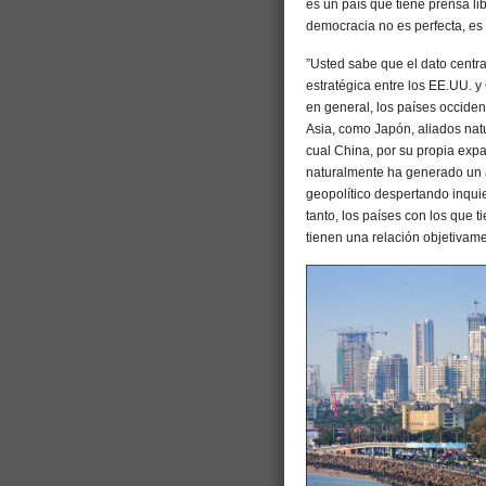
es un país que tiene prensa lib
democracia no es perfecta, es
”Usted sabe que el dato central
estratégica entre los EE.UU. 
en general, los países occiden
Asia, como Japón, aliados natu
cual China, por su propia exp
naturalmente ha generado un a
geopolítico despertando inquie
tanto, los países con los que t
tienen una relación objetivam