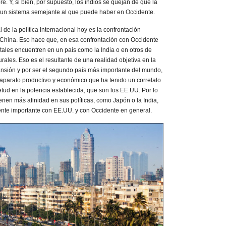
re. Y, si bien, por supuesto, los indios se quejan de que la
 un sistema semejante al que puede haber en Occidente.
 de la política internacional hoy es la confrontación
y China. Eso hace que, en esa confrontación con Occidente
tales encuentren en un país como la India o en otros de
rales. Eso es el resultante de una realidad objetiva en la
ansión y por ser el segundo país más importante del mundo,
parato productivo y económico que ha tenido un correlato
tud en la potencia establecida, que son los EE.UU. Por lo
ienen más afinidad en sus políticas, como Japón o la India,
ente importante con EE.UU. y con Occidente en general.