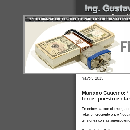
Participe gratuitamente en nuestro seminario online de Finanzas Perso
INICIO
SERVICIOS
PR
CONTACTO
USUARIO
Browse >
Home
/
El futuro de la Ind
mayo 5, 2025
Mariano Caucino: “
tercer puesto en la
En entrevista con el embajador
relación creciente entre Nueva
tensiones con las superpotenc