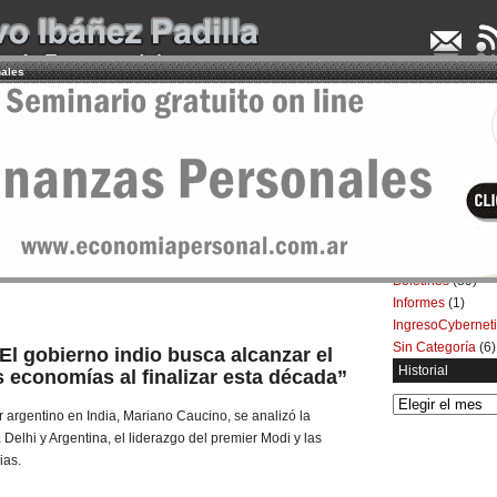
nales
UDENCIA APLICADA
SEMINARIOS
LA CONSULTORA
ARTÍCULOS
BOL
Categorías
Artículos
(5.732)
ia
Boletines
(39)
Informes
(1)
IngresoCybernet
Sin Categoría
(6)
El gobierno indio busca alcanzar el
Historial
s economías al finalizar esta década”
Historial
 argentino en India, Mariano Caucino, se analizó la
 Delhi y Argentina, el liderazgo del premier Modi y las
ias.