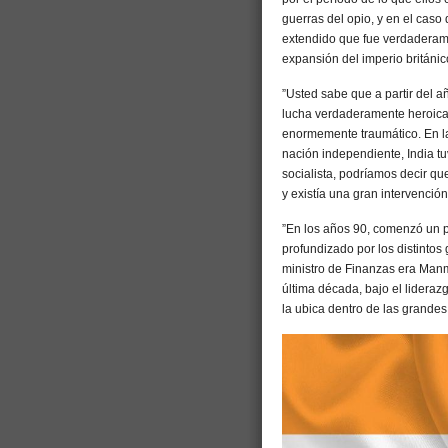
guerras del opio, y en el cas
extendido que fue verdaderame
expansión del imperio británic
”Usted sabe que a partir del a
lucha verdaderamente heroica,
enormemente traumático. En la
nación independiente, India t
socialista, podríamos decir qu
y existía una gran intervención
”En los años 90, comenzó un 
profundizado por los distintos
ministro de Finanzas era Manm
última década, bajo el lideraz
la ubica dentro de las grande