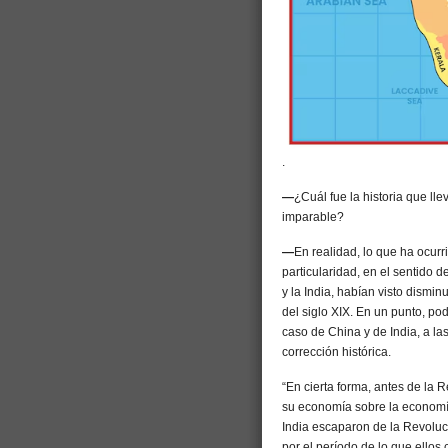
.
—
¿Cuál fue la historia que ll
imparable?
—
En realidad, lo que ha ocur
particularidad, en el sentido
y la India, habían visto dismin
del siglo XIX. En un punto, po
caso de China y de India, a la
corrección histórica.
“En cierta forma, antes de la 
su economía sobre la economía
India escaparon de la Revoluci
por el período de lo que ellos