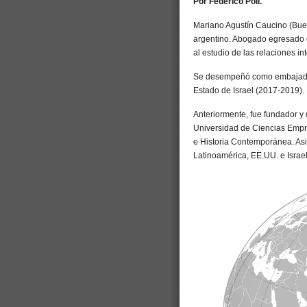
Por Federico Poli.
Mariano Agustín Caucino (Buen
argentino. Abogado egresado 
al estudio de las relaciones in
Se desempeñó como embajador 
Estado de Israel (2017-2019).
Anteriormente, fue fundador y 
Universidad de Ciencias Empre
e Historia Contemporánea. Asi
Latinoamérica, EE.UU. e Israel