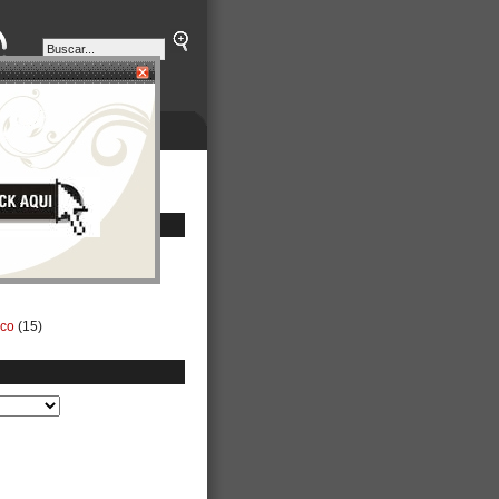
ETINES
NEGOCIOS
ico
(15)