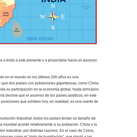
eva a India a este presente y a proyectarla hacia un ascenso
rido en el mundo en los últimos 200 años es una
 de que dos países con poblaciones gigantescas, como China
uida su participación en la economía global, hasta principios
dría decirse que el ascenso de los países asiáticos, en este
s posiciones que exhiben hoy, en realidad, es una suerte de
Revolución Industrial, todos los países tenían un tamaño de
 mundial acorde relativamente a su población. China y la
ón Industrial, por distintas razones. En el caso de China,
 conocen como el “siglo de humillación”, que siguió a las