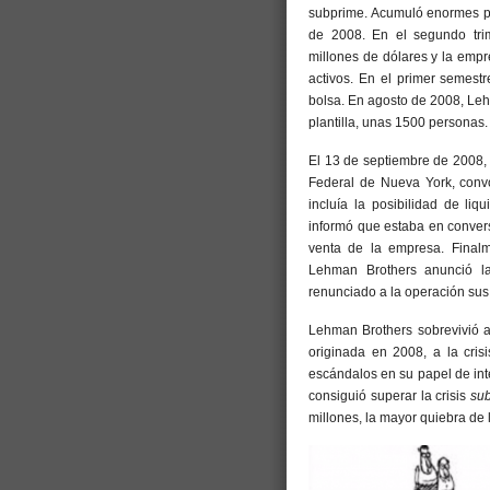
subprime. Acumuló enormes pér
de 2008. En el segundo trim
millones de dólares y la empr
activos. En el primer semes
bolsa. En agosto de 2008, Leh
plantilla, unas 1500 personas.
El 13 de septiembre de 2008, 
Federal de Nueva York, conv
incluía la posibilidad de li
informó que estaba en conver
venta de la empresa. Final
Lehman Brothers anunció l
renunciado a la operación su
Lehman Brothers sobrevivió a u
originada en 2008, a la cri
escándalos en su papel de in
consiguió superar la crisis
su
millones, la mayor quiebra de 