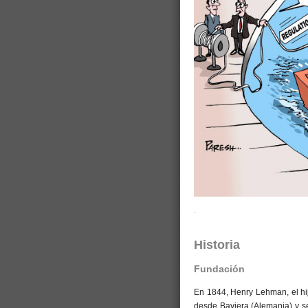
.
Historia
Fundación
En 1844, Henry Lehman, el hi
desde Baviera (Alemania) y s