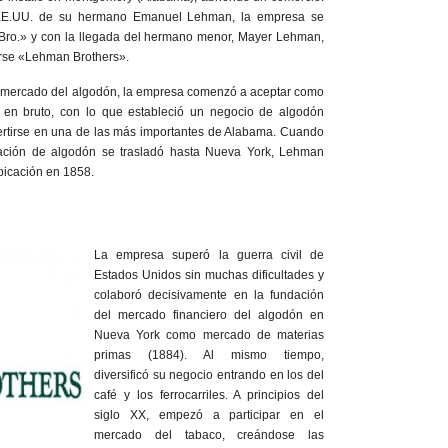
 EE.UU. de su hermano Emanuel Lehman, la empresa se
Bro.» y con la llegada del hermano menor, Mayer Lehman,
arse «Lehman Brothers».
e mercado del algodón, la empresa comenzó a aceptar como
en bruto, con lo que estableció un negocio de algodón
vertirse en una de las más importantes de Alabama. Cuando
zación de algodón se trasladó hasta Nueva York, Lehman
bicación en 1858.
La empresa superó la guerra civil de
Estados Unidos sin muchas dificultades y
colaboró decisivamente en la fundación
del mercado financiero del algodón en
Nueva York como mercado de materias
primas (1884). Al mismo tiempo,
diversificó su negocio entrando en los del
café y los ferrocarriles. A principios del
siglo XX, empezó a participar en el
mercado del tabaco, creándose las