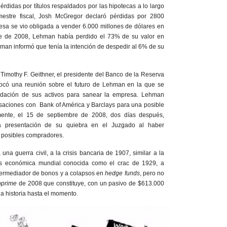
didas por títulos respaldados por las hipotecas a lo largo
estre fiscal, Josh McGregor declaró pérdidas por 2800
esa se vio obligada a vender 6.000 millones de dólares en
tre de 2008, Lehman había perdido el 73% de su valor en
man informó que tenía la intención de despedir al 6% de su
Timothy F. Geithner, el presidente del Banco de la Reserva
ocó una reunión sobre el futuro de Lehman en la que se
quidación de sus activos para sanear la empresa. Lehman
saciones con Bank of América y Barclays para una posible
mente, el 15 de septiembre de 2008, dos días después,
a presentación de su quiebra en el Juzgado al haber
s posibles compradores.
na guerra civil, a la crisis bancaria de 1907, similar a la
sis económica mundial conocida como el crac de 1929, a
termediador de bonos y a colapsos en
hedge funds
, pero no
bprime
de 2008 que constituye, con un pasivo de $613.000
la historia hasta el momento.