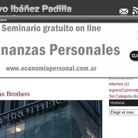
nales
UDENCIA APLICADA
SEMINARIOS
LA CONSULTORA
ARTÍCULOS
BOL
Categorías
Artículos
(5.732)
 quiebra de Lehman Brothers
Boletines
(39)
Informes
(1)
IngresoCybernet
n Brothers
Sin Categoría
(6)
Historial
Historial