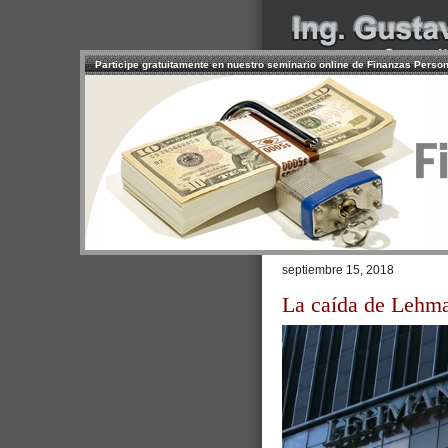
Participe gratuitamente en nuestro seminario online de Finanzas Perso
INICIO
SERVICIOS
PR
CONTACTO
USUARIO
Browse >
Home
/
A diez años de la
septiembre 15, 2018
La caída de Lehma