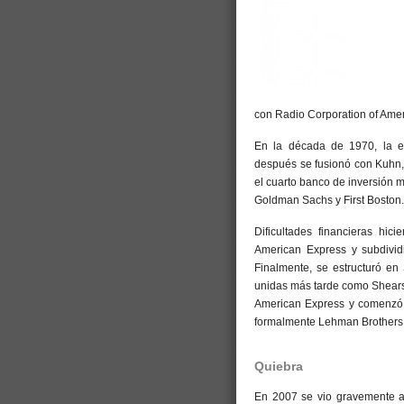
con Radio Corporation of Amer
En la década de 1970, la e
después se fusionó con Kuhn,
el cuarto banco de inversión 
Goldman Sachs y First Boston.
Dificultades financieras hi
American Express y subdivid
Finalmente, se estructuró e
unidas más tarde como Shears
American Express y comenzó
formalmente Lehman Brothers 
Quiebra
En 2007 se vio gravemente afe