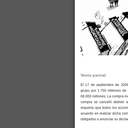
.
Venta parcial
El 17 de septiembre de 2008
grupo por 1.750 millones de 
68.000 millones. La compra in
compra se canceló debido a 
requería que todos los accio
acuerdo en realizar dicha com
obligados a anunciar su decla