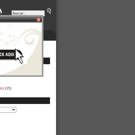
ETINES
NEGOCIOS
ico
(15)