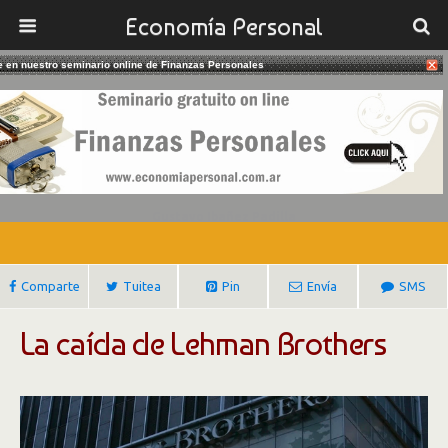
Economía Personal
te en nuestro seminario online de Finanzas Personales
15/09/2018
A Diez Años De La Quiebra De
Lehman Brothers
Gustavo Ibañez Padilla
Comparte
Tuitea
Pin
Envía
SMS
La caída de Lehman Brothers