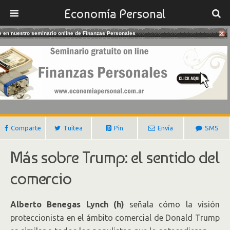
Economía Personal
te en nuestro seminario online de Finanzas Personales
13/02/2017
Trump Y El Libre Comercio
Gustavo Ibañez Padilla
Comparte
Tuitea
Pin
Envía
SMS
Más sobre Trump: el sentido del
comercio
Alberto Benegas Lynch (h)
señala cómo la visión
proteccionista en el ámbito comercial de Donald Trump