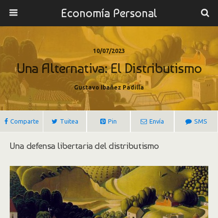
Economía Personal
10/07/2023
Una Alternativa: El Distributismo
Gustavo Ibañez Padilla
Comparte
Tuitea
Pin
Envía
SMS
Una defensa libertaria del distributismo