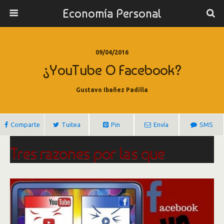
Economía Personal
09/04/2016
¿YouTube O Facebook?
Gustavo Ibañez Padilla
Comparte
Tuitea
Pin
Envía
SMS
Tres razones por las que
prefiero YouTube a Facebook
Por Oscar Martín.