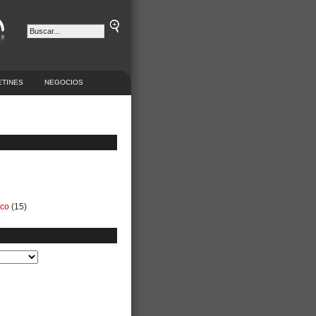
ETINES
NEGOCIOS
ico
(15)