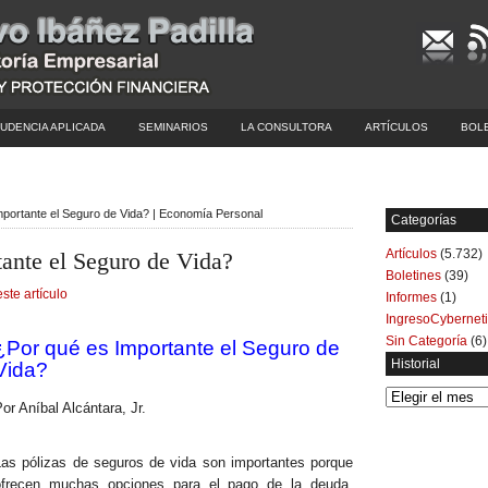
UDENCIA APLICADA
SEMINARIOS
LA CONSULTORA
ARTÍCULOS
BOL
mportante el Seguro de Vida? | Economía Personal
Categorías
Artículos
(5.732)
tante el Seguro de Vida?
Boletines
(39)
este artículo
Informes
(1)
IngresoCybernet
Sin Categoría
(6)
¿Por qué es Importante el Seguro de
Historial
Vida?
Historial
or Aníbal Alcántara, Jr.
Las pólizas de seguros de vida son importantes porque
ofrecen muchas opciones para el pago de la deuda,