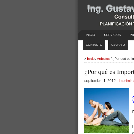
INICIO
SERVICIOS
PR
CONTACTO
USUARIO
>
Inicio
/
Artículos
/ ¿Por qué es I
¿Por qué es Impor
septiembre 1, 2012 ·
Imprimir 
P