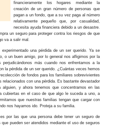
financieramente los hogares mediante la
creación de un gran número de personas que
pagan a un fondo, que a su vez paga al número
relativamente pequeño que, por casualidad,
necesita ayuda financiera debido a un desastre.
mpra un seguro para proteger contra los riesgos de que
o va a salir mal.
experimentado una pérdida de un ser querido. Ya se
to, o un buen amigo, por lo general nos afligimos por la
s perjudicándonos más cuando nos enfrentamos a la
con la pérdida de un ser querido. ¿Cuántas veces hemos
 recolección de fondos para los familiares sobrevivientes
os relacionados con una pérdida. Es bastante devastador
 alguien, y ahora tenemos que concentrarnos en las
a cubiertas en el caso de que algo le suceda a uno, a
rmitamos que nuestras familias tengan que cargar con
ndo nos hayamos ido. Proteja a su familia.
les por las que una persona debe tener un seguro de
s que pueden ser atendidos mediante el uso de seguros