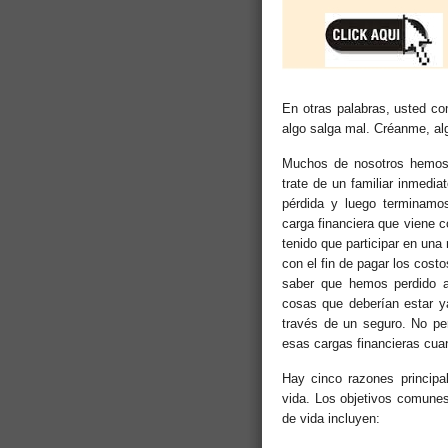
En otras palabras, usted co
algo salga mal. Créanme, alg
Muchos de nosotros hemos 
trate de un familiar inmedia
pérdida y luego terminamo
carga financiera que viene 
tenido que participar en una
con el fin de pagar los cost
saber que hemos perdido a
cosas que deberían estar y
través de un seguro. No pe
esas cargas financieras cua
Hay cinco razones principa
vida. Los objetivos comune
de vida incluyen: