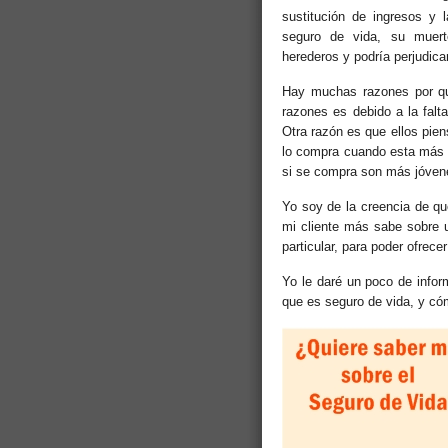
sustitución de ingresos y l
seguro de vida, su muerte
herederos y podría perjudicar
Hay muchas razones por qu
razones es debido a la falt
Otra razón es que ellos pie
lo compra cuando esta más
si se compra son más jóven
Yo soy de la creencia de qu
mi cliente más sabe sobre u
particular, para poder ofrece
Yo le daré un poco de infor
que es seguro de vida, y cóm