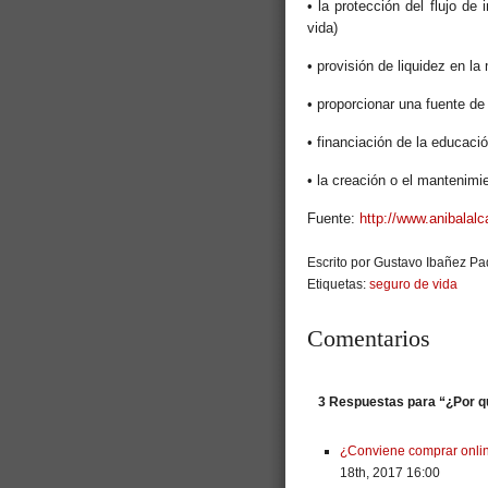
• la protección del flujo de
vida)
• provisión de liquidez en l
• proporcionar una fuente de 
• financiación de la educaci
• la creación o el mantenimie
Fuente:
http://www.anibalalc
Escrito por Gustavo Ibañez Pad
Etiquetas:
seguro de vida
Comentarios
3 Respuestas para “¿Por qu
¿Conviene comprar onli
18th, 2017 16:00