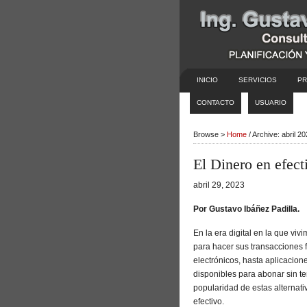
INICIO
SERVICIOS
PR
CONTACTO
USUARIO
Browse >
Home
/ Archive: abril 2
El Dinero en efecti
abril 29, 2023
Por Gustavo Ibáñez Padilla.
En la era digital en la que vi
para hacer sus transacciones f
electrónicos, hasta aplicacio
disponibles para abonar sin te
popularidad de estas alternat
efectivo.