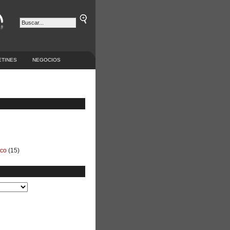
ETINES
NEGOCIOS
ico
(15)