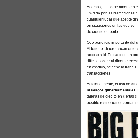
Además, el uso de dinero en e
limitado por las restricciones 
cualquier lugar que acepte din
en situaciones en las que se 
de crédito o débito.
Otro beneficio importante del 
Al tener el dinero físicamente
acceso a él. En caso de un pr
difícil acceder al dinero neces
en efectivo, se tiene la tranq
transacciones.
Adicionalmente, el uso de din
ni sesgos gubernamentales
.
tarjetas de crédito en ciertas 
posible restricción gubernamen