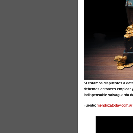
Si estamos dispuestos a defe
debemos entonces emplear y d
indispensable salvaguarda de
Fuente:
mendozatoday.com.ar