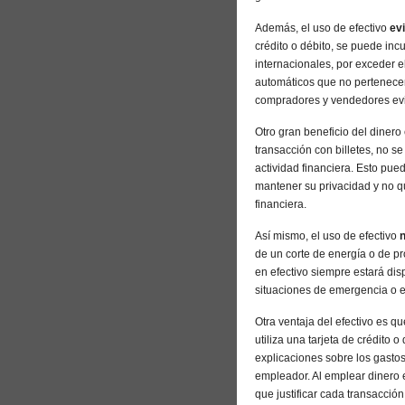
Además, el uso de efectivo
ev
crédito o débito, se puede inc
internacionales, por exceder el 
automáticos que no pertenecen a
compradores y vendedores evit
Otro gran beneficio del dinero 
transacción con billetes, no se
actividad financiera. Esto pu
mantener su privacidad y no q
financiera.
Así mismo, el uso de efectivo
n
de un corte de energía o de pr
en efectivo siempre estará dis
situaciones de emergencia o e
Otra ventaja del efectivo es q
utiliza una tarjeta de crédito o
explicaciones sobre los gasto
empleador. Al emplear dinero e
que justificar cada transacción