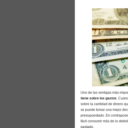
Uno de las ventajas más import
tiene sobre los gastos
. Cuand
sobre la cantidad de dinero qu
se puede tomar una mejor deci
presupuestado. En contraposic
fácil consumir más de lo debid
gastado.