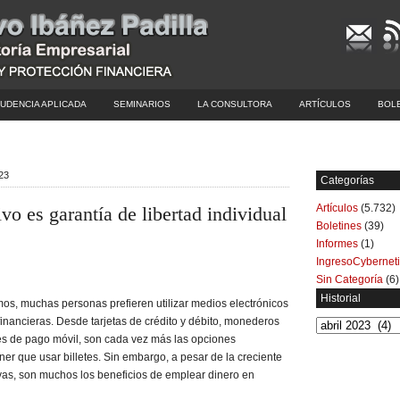
UDENCIA APLICADA
SEMINARIOS
LA CONSULTORA
ARTÍCULOS
BOL
023
Categorías
Artículos
(5.732)
vo es garantía de libertad individual
Boletines
(39)
Informes
(1)
IngresoCybernet
Sin Categoría
(6)
Historial
vimos, muchas personas prefieren utilizar medios electrónicos
inancieras. Desde tarjetas de crédito y débito, monederos
Historial
nes de pago móvil, son cada vez más las opciones
ner que usar billetes. Sin embargo, a pesar de la creciente
ivas, son muchos los beneficios de emplear dinero en