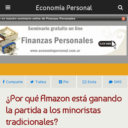
Economía Personal
te en nuestro seminario online de Finanzas Personales
23/06/2017
Amazon Versus Los Minoristas
Tradicionales
Gustavo Ibañez Padilla
Comparte
Tuitea
Pin
Envía
SMS
¿Por qué Amazon está ganando
la partida a los minoristas
tradicionales?