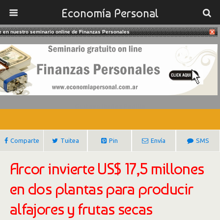
Economía Personal
te en nuestro seminario online de Finanzas Personales
20/04/2017
Arcor Invierte US$ 17,5 Millones Para
Producir Alfajores Y Frutas Secas
Gustavo Ibañez Padilla
Comparte
Tuitea
Pin
Envía
SMS
Arcor invierte US$ 17,5 millones
en dos plantas para producir
alfajores y frutas secas