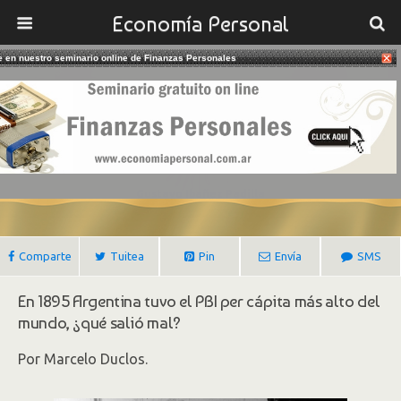
Economía Personal
te en nuestro seminario online de Finanzas Personales
17/02/2020
Argentina (1895), PBI Per Capita
Más Alto Del Mundo
Gustavo Ibañez Padilla
Comparte
Tuitea
Pin
Envía
SMS
En 1895 Argentina tuvo el PBI per cápita más alto del
mundo, ¿qué salió mal?
Por Marcelo Duclos.