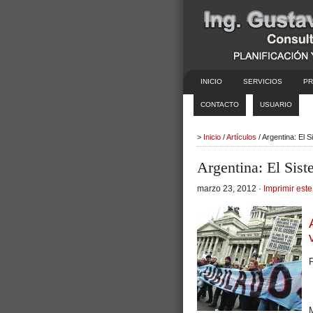
INICIO
SERVICIOS
PR
CONTACTO
USUARIO
>
Inicio
/
Artículos
/ Argentina: El 
Argentina: El Siste
marzo 23, 2012 ·
Imprimir este
P
M