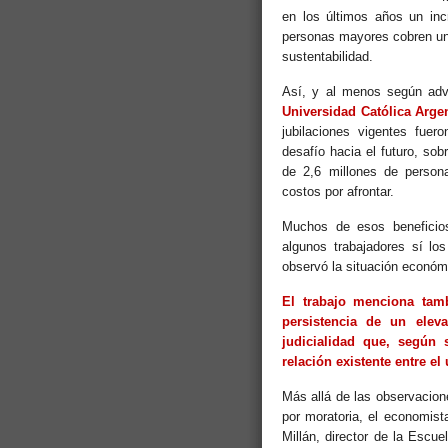
en los últimos años un inc
personas mayores cobren un 
sustentabilidad.
Así, y al menos según adv
Universidad Católica Arge
jubilaciones vigentes fuer
desafío hacia el futuro, so
de 2,6 millones de person
costos por afrontar.
Muchos de esos beneficios
algunos trabajadores sí lo
observó la situación económ
El trabajo menciona tam
persistencia de un eleva
judicialidad que, según 
relación existente entre el 
Más allá de las observacion
por moratoria, el economista
Millán, director de la Esc