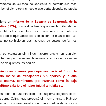
remento de su tasa de cobertura al permitir que más
beneficio, pero a un costo que sería elevado: su propia
ierte un
informe de la Escuela de Economía de la
ntina (UCA)
, una realidad en la que casi la mitad de las
on obtenidas con planes de moratorias representa un
bre todo porque antes de la inclusión de esas poco más
as no se hicieron estimaciones de cuáles serían los
 se otorgaron sin ningún aporte previo -en cambio,
s tenían pero eran insuficientes- y en ningún caso se
ica de quienes los pedían.
bién como temas preocupantes hacia el futuro la
do índice de trabajadores sin aportes y la alta
se estima, continuará, por razones como la baja
último salario y el haber inicial al jubilarse.
es sobre la sustentabilidad del esquema de jubilaciones
 Jorge Colina -que presentó el informe junto a Patricio
uela de Economía- señaló que como medida de inclusión