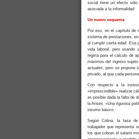
social tiene un efecto sólo
asociada a la informalidad
Un nuevo esquema
Por eso, en el capítulo de 
sistema de prestaciones, en
al cumplir cierta edad. Esa 
vida laboral, pero usando
regiría para el cálculo de 
máximos del ingreso sujeto a
actuales, pero se propone 
privado, al que cada persona
Con respecto a la instru
«imprescindible» realizar cá
es posible dada la falta de d
la Anses. «Una rigurosa polí
insumo básico.
Según Colina, la tasa de s
trabajador que representa s
los que cobran el salario mí