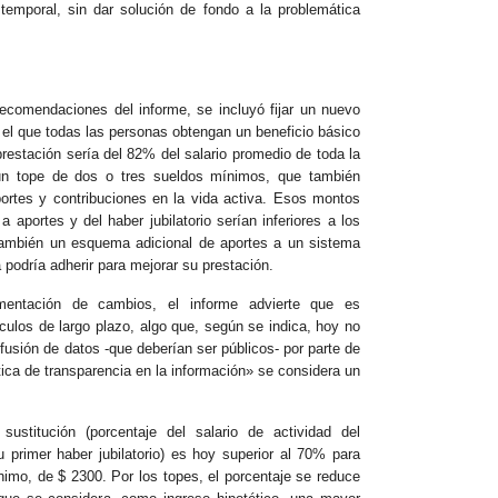
 temporal, sin dar solución de fondo a la problemática
recomendaciones del informe, se incluyó fijar un nuevo
 el que todas las personas obtengan un beneficio básico
prestación sería del 82% del salario promedio de toda la
 un tope de dos o tres sueldos mínimos, que también
aportes y contribuciones en la vida activa. Esos montos
 aportes y del haber jubilatorio serían inferiores a los
también un esquema adicional de aportes a un sistema
 podría adherir para mejorar su prestación.
mentación de cambios, el informe advierte que es
lculos de largo plazo, algo que, según se indica, hoy no
ifusión de datos -que deberían ser públicos- por parte de
tica de transparencia en la información» se considera un
ustitución (porcentaje del salario de actividad del
u primer haber jubilatorio) es hoy superior al 70% para
nimo, de $ 2300. Por los topes, el porcentaje se reduce