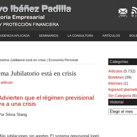
UDENCIA APLICADA
SEMINARIOS
LA CONSULTORA
ARTÍCULOS
BOL
Sistema Jubilatorio está en crisis | Economía Personal
Categorías
Artículos
(5.732)
ma Jubilatorio está en crisis
Boletines
(39)
 artículo
Informes
(1)
IngresoCybernet
Sin Categoría
(6)
Advierten que el régimen previsional
Historial
va a una crisis
Historial
or Silvia Stang
ás jubilaciones sin aportes El sistema previsional logró