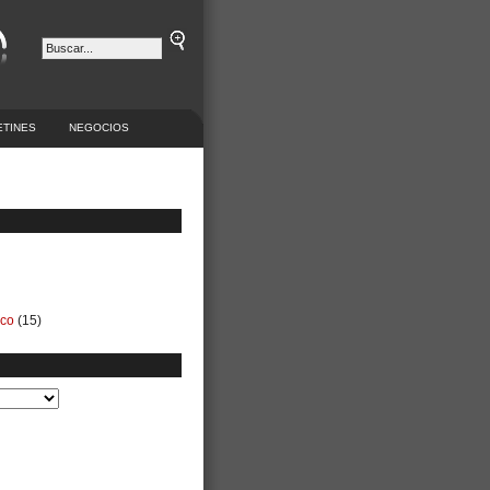
ETINES
NEGOCIOS
ico
(15)