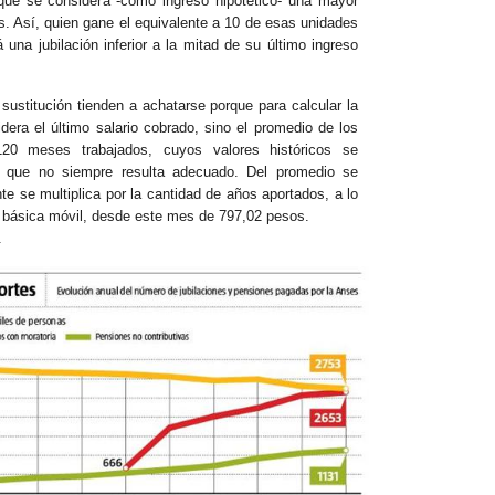
ue se considera -como ingreso hipotético- una mayor
s. Así, quien gane el equivalente a 10 de esas unidades
una jubilación inferior a la mitad de su último ingreso
 sustitución tienden a achatarse porque para calcular la
sidera el último salario cobrado, sino el promedio de los
120 meses trabajados, cuyos valores históricos se
e que no siempre resulta adecuado. Del promedio se
nte se multiplica por la cantidad de años aportados, a lo
 básica móvil, desde este mes de 797,02 pesos.
.