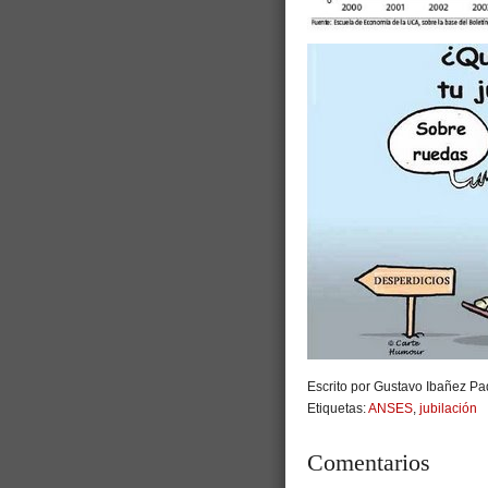
Escrito por Gustavo Ibañez Pad
Etiquetas:
ANSES
,
jubilación
Comentarios