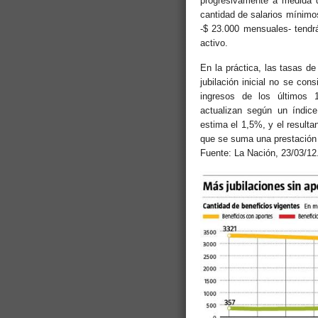
progresivamente a medida q
cantidad de salarios mínimo
-$ 23.000 mensuales- tendrá 
activo.
En la práctica, las tasas de
jubilación inicial no se con
ingresos de los últimos 
actualizan según un índic
estima el 1,5%, y el resulta
que se suma una prestación
Fuente: La Nación, 23/03/12