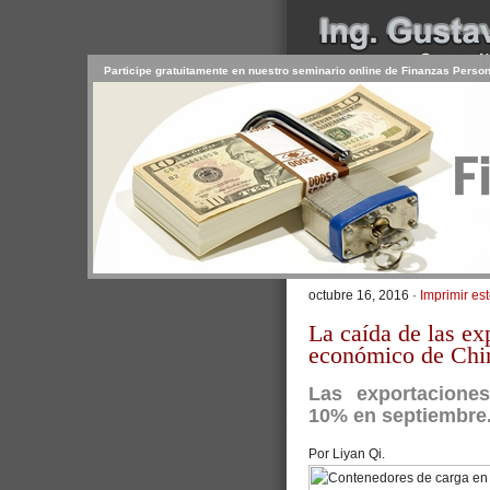
Participe gratuitamente en nuestro seminario online de Finanzas Perso
INICIO
SERVICIOS
PR
CONTACTO
USUARIO
>
Inicio
/
Artículos
/ Caen las expo
Caen las exportac
octubre 16, 2016 ·
Imprimir est
La caída de las e
económico de Chi
Las exportaciones
10% en septiembre
Por Liyan Qi.