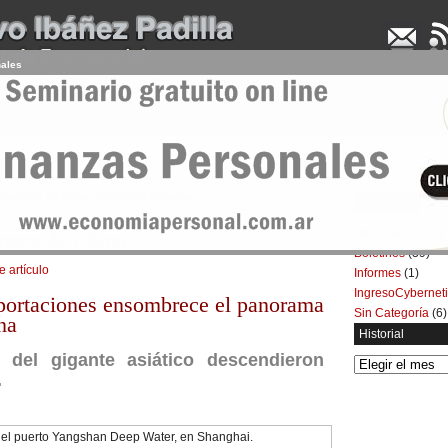
nales
UDENCIA APLICADA
SEMINARIOS
LA CONSULTORA
ARTÍCULOS
BOL
rtaciones de China | Economía Personal
Categorías
Artículos
(5.732)
iones de China
Boletines
(39)
e artículo
Informes
(1)
IngresoCybernet
xportaciones ensombrece el panorama
Sin Categoría
(6)
na
Historial
 del gigante asiático descendieron
Historial
.