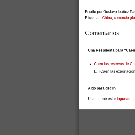
Escrito por Gustavo Ibañez Pad
Etiquetas:
China
,
comercio glo
Comentarios
Una Respuesta para “Caen 
Caen las reservas de Ch
[…] Caen las exportacio
Algo para decir?
Usted debe estar
logueado
p