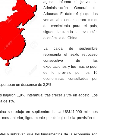
agosto, informó el jueves la
Administración General de
Aduanas. El dato refleja que las
ventas al exterior, otrora motor
de crecimiento para el país,
siguen lastrando la evolución
económica de China.
La caída de septiembre
representa el sexto retroceso
consecutivo de las
exportaciones y fue mucho peor
de lo previsto por los 16
economistas consultados por
esperaban un descenso de 3,2%.
es bajaron 1,9% interanual tras crecer 1,5% en agosto. Los
za de 1%.
hina se redujo en septiembre hasta US$41.990 millones
mes anterior, ligeramente por debajo de la previsión de
ntes y subrayan que los fundamentos de la economía son