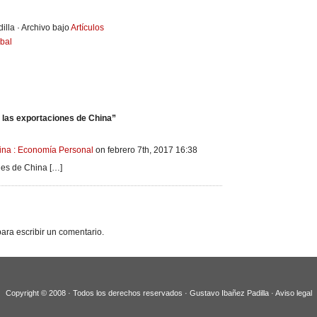
illa · Archivo bajo
Artículos
bal
las exportaciones de China”
ina : Economía Personal
on febrero 7th, 2017 16:38
nes de China […]
ara escribir un comentario.
Copyright © 2008 · Todos los derechos reservados · Gustavo Ibañez Padilla ·
Aviso legal