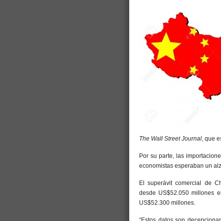
The Wall Street Journal
, que 
Por su parte, las importacion
economistas esperaban un al
El superávit comercial de C
desde US$52.050 millones el 
US$52.300 millones.
“Estos datos son decepciona