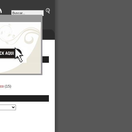
ETINES
NEGOCIOS
ico
(15)