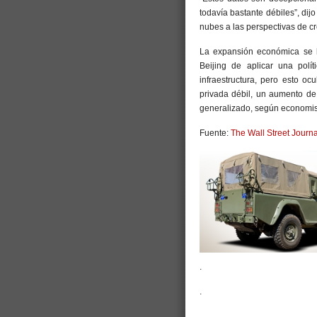
todavía bastante débiles”, di
nubes a las perspectivas de cr
La expansión económica se h
Beijing de aplicar una polí
infraestructura, pero esto o
privada débil, un aumento de
generalizado, según economis
Fuente:
The Wall Street Journa
.
.